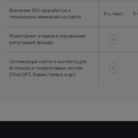
Внесение SEO-доработок и
3 ч./мес.
5 
технических изменений на сайте
Мониторинг отзывов и управление
репутацией бренда
Оптимизация сайта и контента для
AI-поиска и генеративных систем
(ChatGPT, Яндекс Нейро и др.)