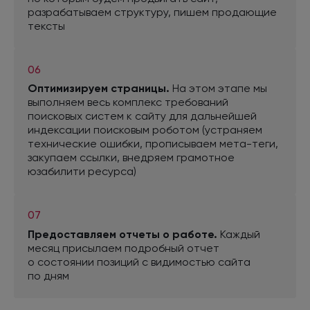
разрабатываем структуру, пишем продающие
тексты
06
Копирайтер
Оптимизируем страницы.
На этом
этапе мы
выполняем весь комплекс требований
Пишет для проекта оптимизированные тексты
поисковых систем
к сайту
для дальнейшей
для решения конкретных задач. Если задача -
индексации поисковым роботом (устраняем
продвижение в поисковых системах, то
технические ошибки, прописываем мета-теги,
контент оптимизируется под ключевые
закупаем ссылки, внедряем грамотное
запросы (SEO). Для продуктовых страниц
юзабилити ресурса)
пишем маркетинговые тексты, которые
помогут принять решение о покупке.
07
Предоставляем отчеты
о работе.
Каждый
месяц присылаем подробный отчет
о состоянии
позиций
с видимостью
сайта
по дням
Арт-директор