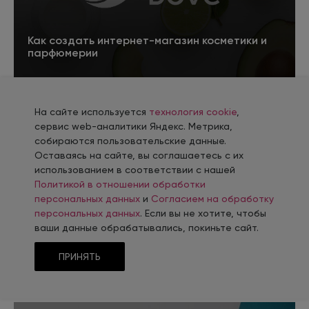
Как создать интернет-магазин косметики и
парфюмерии
Подробнее
На сайте используется
технология cookie
,
сервис web-аналитики Яндекс. Метрика,
собираются пользовательские данные.
Оставаясь на сайте, вы соглашаетесь с их
использованием в соответствии с нашей
Политикой в отношении обработки
персональных данных
и
Согласием на обработку
персональных данных
. Если вы не хотите, чтобы
ваши данные обрабатывались, покиньте сайт.
Как создать сайт по продаже
ПРИНЯТЬ
металлопроката
Подробнее