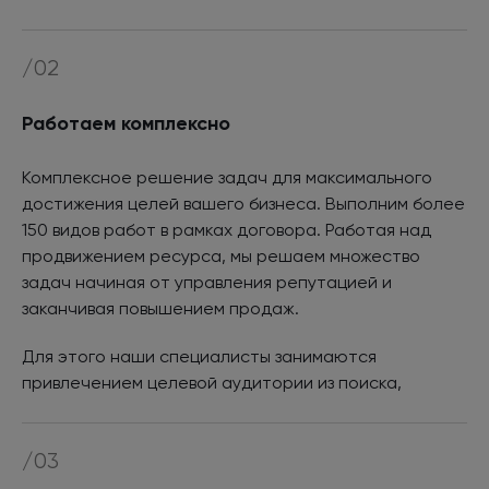
конверсии
/02
Работаем комплексно
Комплексное решение задач для максимального
достижения целей вашего бизнеса. Выполним более
150 видов работ в рамках договора. Работая над
продвижением ресурса, мы решаем множество
задач начиная от управления репутацией и
заканчивая повышением продаж.
Для этого наши специалисты занимаются
привлечением целевой аудитории из поиска,
изучением звонков в отдел продаж, анализом
конкурентоспособности ассортимента и ценовой
/03
политики, развитием лояльности аудитории бренда
в интернете