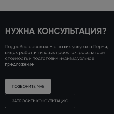
Разрабатывает стилевое оформление сайта с
учетом специфики проекта и фирменного
стиля компании. Руководит командой веб-
дизайнеров, отвечает за качество творческой
работы и сроки ее выполнения. Контролирует
НУЖНА КОНСУЛЬТАЦИЯ?
процесс технического воплощения дизайна.
Подробно расскажем
о наших
услугах
в Перми,
видах работ
и типовых
проектах, рассчитаем
стоимость
и подготовим
индивидуальное
предложение
SEO-аналитик
Изучает посещаемость сайта и тематическую
выдачу, дает рекомендации по улучшению
ПОЗВОНИТЕ МНЕ
продающих факторов страниц, чтобы
повысить количество заказов и звонков.
ЗАПРОСИТЬ КОНСУЛЬТАЦИЮ