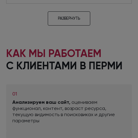
РАЗВЕРНУТЬ
Проектировщик
КАК МЫ РАБОТАЕМ
Разрабатывает прототипы новых страниц,
необходимых для привлечения
С КЛИЕНТАМИ
В ПЕРМИ
дополнительного трафика из поиска. Проводит
аудит текущих интерфейсов на основе
сценариев поведения пользователей. Готовит
технические задания для дизайнеров и
спецификации.
01
Анализируем ваш сайт,
оцениваем
функционал, контент, возраст ресурса,
текущую видимость
в поисковиках
и другие
параметры
Программист