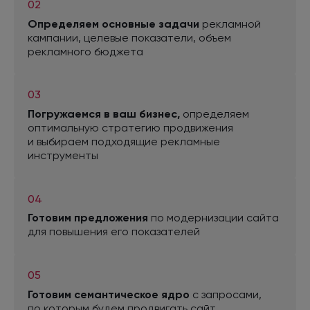
02
Исправляет технические ошибки на сайте,
Определяем основные задачи
рекламной
мешающие правильной индексации сайта и
кампании, целевые показатели, объем
повышению позиций в поисковых системах.
рекламного бюджета
Внедряет рекомендации оптимизатора,
исправляет верстку и скрипты, негативно
влияющие на индексацию сайта поисковыми
03
системами.
Погружаемся
в ваш
бизнес,
определяем
оптимальную стратегию продвижения
и выбираем
подходящие рекламные
инструменты
04
Редактор
Готовим предложения
по модернизации
сайта
для повышения
его показателей
Руководит командой копирайтеров. В крупных
проектах привлекает внештатных
специалистов - экспертов в тематике. Цель
команды - создание информативных и
05
полезных текстов, заточенных под SEO.
Готовим семантическое ядро
с запросами,
по которым
будем продвигать сайт,