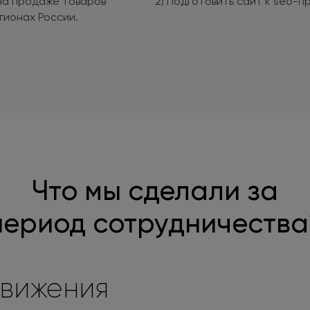
на продаже товаров
2) Подготовить сайт к seo-
егионах России.
Что мы сделали за
период сотрудничества
движения