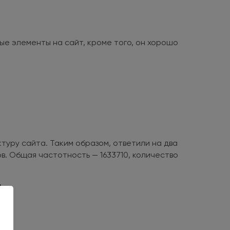
ые элементы на сайт, кроме того, он хорошо
уру сайта. Таким образом, ответили на два
в. Общая частотность — 1633710, количество