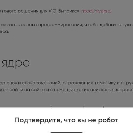
отового решения для «1С-Битрикс»
IntecUniverse
.
тся знать основы программирования, чтобы добавить нужн
еса.
 ядро
р слов и словосочетаний, отражающих тематику и структ
жет найти на сайте и с помощью каких поисковых запросо
Подтвердите, что вы не робот