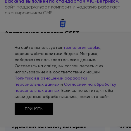
Backend выполнен
по стандартам
«1С-Битрикс»
,
сайт поддерживает композит
и надежно
работает
с кешированием
CMS
Адаптивная верстка CSS3
Современные возможности стилей, включая
Flexbox и
На сайте используется
технология cookie
,
Grid Layout,
для создания
адаптивных макетов,
сервис web-аналитики Яндекс. Метрика,
а также
качественная верстка,
с которой
удобно
собираются пользовательские данные.
работать
Оставаясь на сайте, вы соглашаетесь с их
использованием в соответствии с нашей
Политикой в отношении обработки
персональных данных
и
Согласием на обработку
персональных данных
. Если вы не хотите, чтобы
Расширенные возможности
ваши данные обрабатывались, покиньте сайт.
для
e-commerce
ПРИНЯТЬ
Удобный каталог, который
«Умн