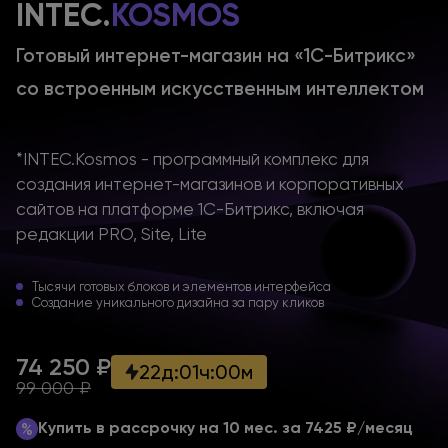
INTEC.
KOSMOS
Готовый интернет-магазин
на «1С-Битрикс»
со встроенным
искусственным интеллектом
*INTEC.Kosmos - программный комплекс для
создания интернет-магазинов и корпоративных
сайтов на платформе 1С-Битрикс, включая
редакции PRO, Site, Lite
Тысячи готовых блоков
и элементов
интерфейса
Создание уникального дизайна за пару кликов
74 250 ₽
22
д
:
01
ч
:
00
м
99 000 ₽
Купить в рассрочку на 10 мес.
за 7425 ₽/месяц