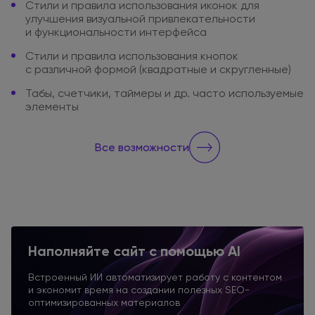
Стили
и правила
использования иконок
для
улучшения визуальной привлекательности
и функциональности
интерфейса
Стили
и правила
использования
кнопок
с различной
формой
(квадратные
и скругленные
)
Табы, счетчики, таймеры
и др.
часто используемые
элементы
Все возможности
Наполняйте сайт
с помощью AI
Встроенный ИИ автоматизирует работу
с контентом
и экономит
время
на создании
полезных SEO-
оптимизированных материалов