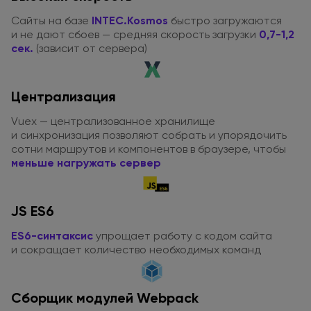
Сайты
на базе
INTEC.Kosmos
быстро загружаются
и не дают
сбоев — средняя скорость загрузки
0,7-1,2
сек.
(зависит от сервера)
Централизация
Vuex — централизованное хранилище
и синхронизация
позволяют собрать
и упорядочить
сотни маршрутов
и компонентов
в браузере
, чтобы
меньше нагружать сервер
JS ES6
ES6-синтаксис
упрощает работу
с кодом
сайта
и сокращает
количество необходимых команд
Сборщик модулей Webpack