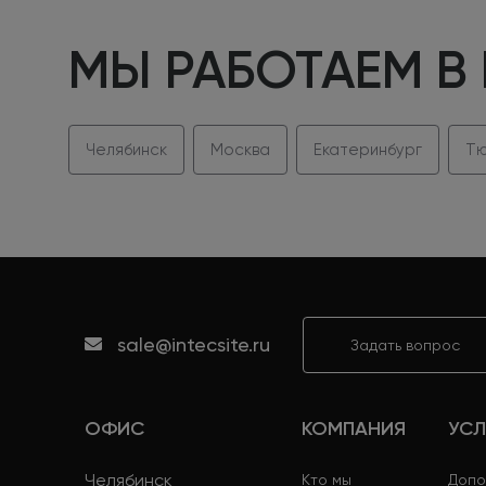
МЫ РАБОТАЕМ В
Челябинск
Москва
Екатеринбург
Тю
sale@intecsite.ru
Задать вопрос
ОФИС
КОМПАНИЯ
УСЛ
Челябинск
Кто мы
Допо