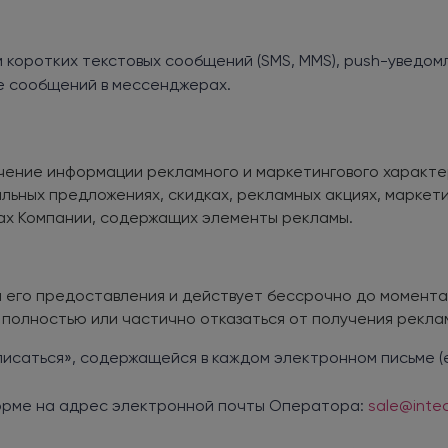
коротких текстовых сообщений (SMS, MMS), push-уведомл
е сообщений в мессенджерах.
ение информации рекламного и маркетингового характер
льных предложениях, скидках, рекламных акциях, маркет
ах Компании, содержащих элементы рекламы.
 его предоставления и действует бессрочно до момента 
т полностью или частично отказаться от получения рек
исаться», содержащейся в каждом электронном письме (e-
форме на адрес электронной почты Оператора:
sale@intec