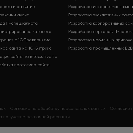
ержка и развитие
Разработка интернет-магазина
лексный аудит
Разработка эксклюзивных сайт
да IT-специалиста
Разработка корпоративных сай
нистрирование каталога
Разработка порталов, IT-проек
грация с 1С:Предприятие
Разработка мобильных приложе
нос сайта на 1С-Битрикс
Разработка промышленных B2B
ация сайта на intec.universe
аботка прототипа сайта
ных
Согласие на обработку персональных данных
Согласие н
а получение рекламной рассылки