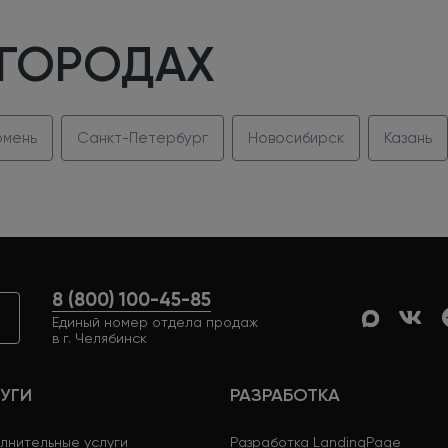
 ГОРОДАХ
мень
Санкт-Петербург
Новосибирск
Казань
8 (800) 100-45-85
Единый номер отдела продаж
в г. Челябинск
УГИ
РАЗРАБОТКА
лнительные услуги
Разработка LandingPage