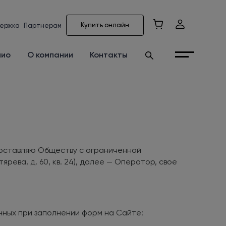
Купить онлайн
ержка
Партнерам
лио
О компании
Контакты
едоставляю Обществу с ограниченной
ярева, д. 60, кв. 24), далее — Оператор, свое
нных при заполнении форм на Сайте: