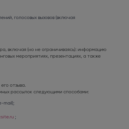
ений, голосовых вызовов (включая
а, включая (но не ограничиваясь): информацию
инговых мероприятиях, презентациях, а также
его отзыва.
ламных рассылок следующими способами:
mail);
site.ru
;