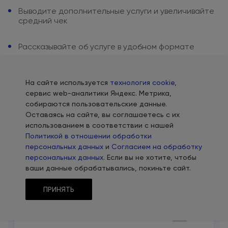
Выводите дополнительные услуги
и увеличивайте
средний чек
Рассказывайте
об услуге
в удобном
формате
Формируем кредит доверия
На сайте используется
технология cookie
,
сервис web-аналитики Яндекс. Метрика,
Все возможности
собираются пользовательские данные.
Оставаясь на сайте, вы соглашаетесь с их
использованием в соответствии с нашей
Политикой в отношении обработки
персональных данных
и
Согласием на обработку
персональных данных
. Если вы не хотите, чтобы
Фулл-скрин меню
ваши данные обрабатывались, покиньте сайт.
для удобной
навигации
ПРИНЯТЬ