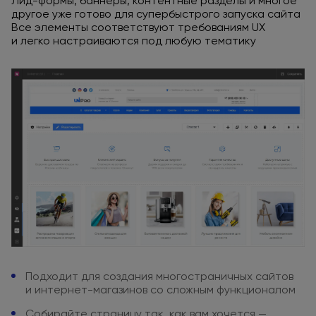
Лид-формы, баннеры, контентные разделы
и многое
другое уже готово
для супербыстрого
запуска сайта
Все элементы соответствуют требованиям UX
и легко
настраиваются
под любую
тематику
Подходит для создания
многостраничных сайтов
и интернет-магазинов
со сложным
функционалом
Собирайте страницу так, как вам
хочется —