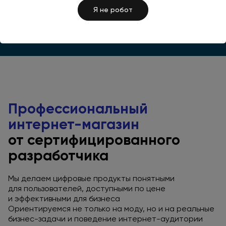
Я не робот
Профессиональный
интернет-магазин
от сертифицированного
разработчика
Мы делаем цифровые продукты понятными
для пользователей,
доступными
по цене
и эффективными
для бизнеса
Ориентируемся
не только
на моду,
но и на реальные
бизнес-задачи
и поведение
интернет-аудитории