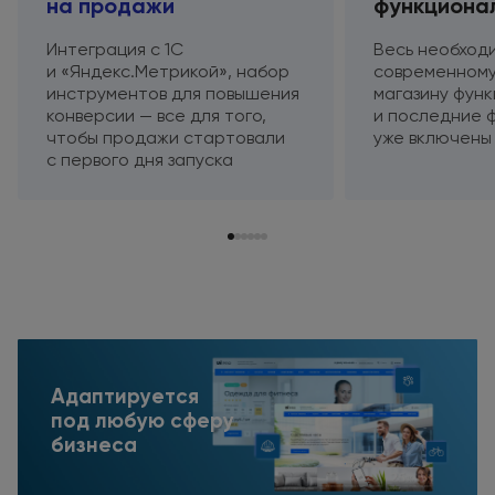
на продажи
функциона
Интеграция
с 1С
Весь необход
и «Яндекс.Метрикой»,
набор
современному
инструментов
для повышения
магазину фун
конверсии — все для того,
и последние
ф
чтобы продажи стартовали
уже включены
с первого
дня запуска
Адаптируется
под любую сферу
бизнеса