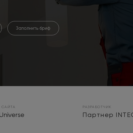
Заполнить бриф
 САЙТА
РАЗРАБОТЧИК
Universe
Партнер INTE