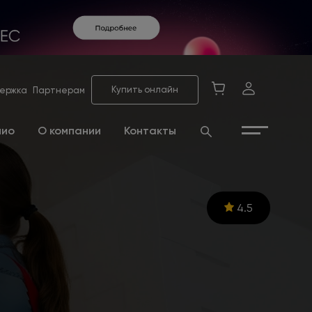
Купить онлайн
ержка
Партнерам
лио
О компании
Контакты
4.5