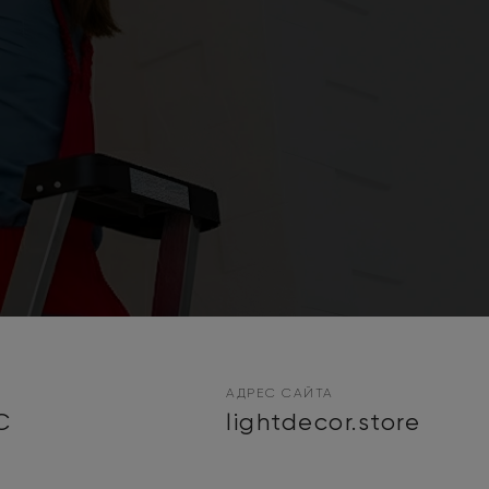
АДРЕС САЙТА
C
lightdecor.store