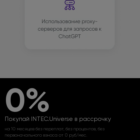
0%
Покупай INTEC.Universe в рассрочку
на 10 месяцев без переплат, без процентов, без
первоначального взноса от 0 руб/мес.