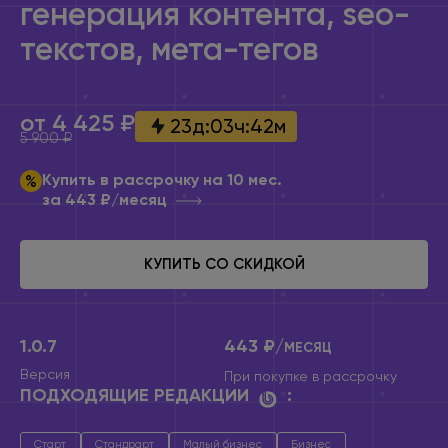
генерация контента, seo-
текстов, мета-тегов
от 4 425 ₽
23
д
:
03
ч
:
42
м
5 900 ₽
Купить в рассрочку на 10 мес.
за 443 ₽/месяц
КУПИТЬ СО СКИДКОЙ
1.0.7
443 ₽/
МЕСЯЦ
Версия
При покупке
в рассрочку
ПОДХОДЯЩИЕ РЕДАКЦИИ
:
Старт
Стандрарт
Малый бизнес
Бизнес