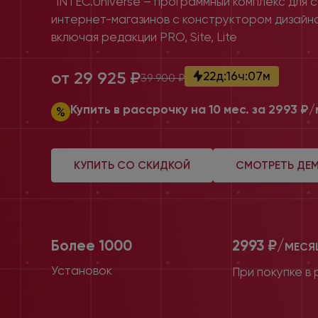
*INTEC.Universe – программный комплекс для 
интернет-магазинов с конструктором дизайн
включая редакции PRO, Site, Lite
от 29 925 ₽
22
д
:
16
ч
:
07
м
39 900 ₽
Купить в рассрочку на 10 мес.
за 2993 ₽
КУПИТЬ СО СКИДКОЙ
СМОТРЕТЬ ДЕ
Более 1000
2993 ₽/
МЕСЯ
Установок
При покупке
в