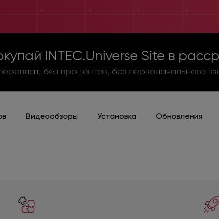
купай INTEC.Universe Site в расс
 переплат, без процентов, без первоначального вз
ов
Видеообзоры
Установка
Обновления