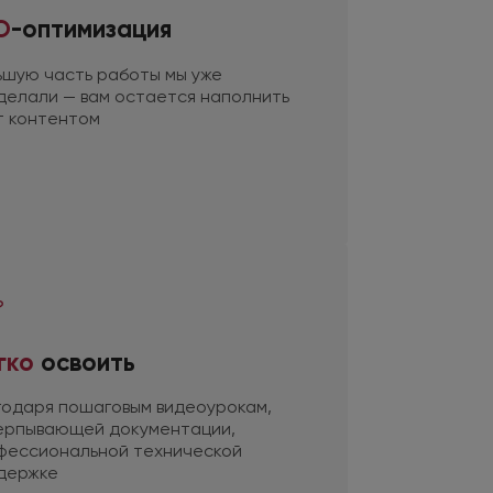
O
-оптимизация
ьшую часть работы мы уже
делали — вам остается наполнить
т контентом
гко
освоить
годаря пошаговым видеоурокам,
ерпывающей документации,
фессиональной технической
держке