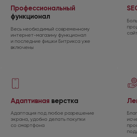
Профессиональный
SE
функционал
Бол
про
Весь необходимый современному
сай
интернет-магазину функционал
и последние
фишки Битрикса уже
включены
Адаптивная
верстка
Ле
Адаптация под любое разрешение
Бла
экрана, удобно делать покупки
исч
со смартфона
про
под