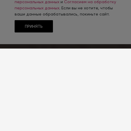
персональных данных
и
Согласием на обработку
персональных данных
. Если вы не хотите, чтобы
ваши данные обрабатывались, покиньте сайт.
ПРИНЯТЬ
ТЕМАТИКА
Промышленные товары
ТИП CMS
1С-Битрикс