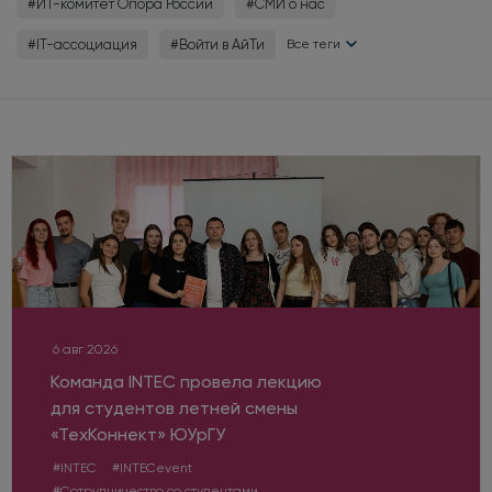
#ИТ-комитет Опора России
#СМИ о нас
#IT-ассоциация
#Войти в АйТи
Все теги
6 авг 2026
Команда INTEC провела лекцию
для студентов летней смены
«ТехКоннект» ЮУрГУ
#INTEC
#INTECevent
#Сотрудничество со студентами