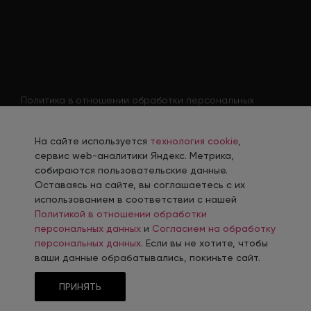
Политика в отношении обработки персональных
данных
Согласие на обработку персональных данных
На сайте используется
технология cookie
,
Согласие на обработку персональных данных
сервис web-аналитики Яндекс. Метрика,
соискателя
собираются пользовательские данные.
Оставаясь на сайте, вы соглашаетесь с их
Политика использования файлов cookie
использованием в соответствии с нашей
Согласие на получение рекламной рассылки
Политикой в отношении обработки
персональных данных
и
Согласием на обработку
персональных данных
. Если вы не хотите, чтобы
ваши данные обрабатывались, покиньте сайт.
Разработка, сопровождение и продвижение сайтов в г. Челябинск
ПРИНЯТЬ
© 2006-
2026
Интернет-Агентство INTEC