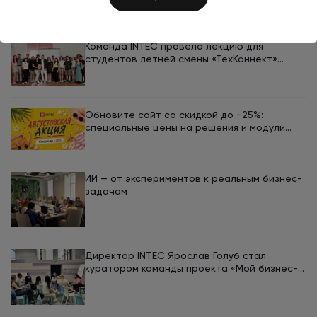
Команда INTEC провела лекцию для
студентов летней смены «ТехКоннект»
ЮУрГУ
Обновите сайт со скидкой до −25%:
специальные цены на решения и модули
INTEC в августе
ИИ — от экспериментов к реальным бизнес-
задачам
Директор INTEC Ярослав Голуб стал
куратором команды проекта «Мой бизнес-
кемп 2026»