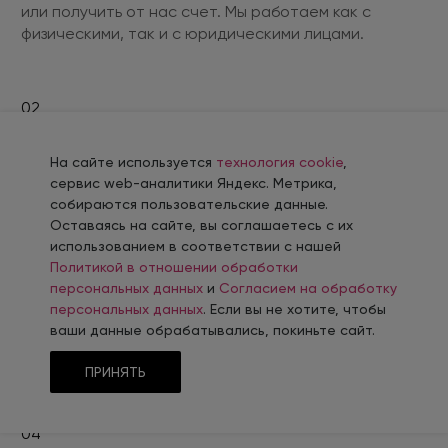
или получить от нас счет. Мы работаем как с
физическими, так и с юридическими лицами.
02
Установите и настройте решение
На сайте используется
технология cookie
,
Купите домен, выберите хостинг, установите и
сервис web-аналитики Яндекс. Метрика,
настройте решение.
собираются пользовательские данные.
Оставаясь на сайте, вы соглашаетесь с их
использованием в соответствии с нашей
Политикой в отношении обработки
03
персональных данных
и
Согласием на обработку
Наполните и запустите сайт
персональных данных
. Если вы не хотите, чтобы
ваши данные обрабатывались, покиньте сайт.
Заполните сайт своей информацией и запустите
его.
ПРИНЯТЬ
04