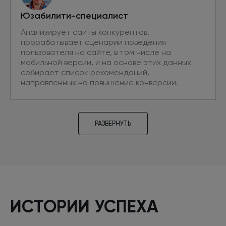
Юзабилити-специалист
Анализирует сайты конкурентов,
прорабатывает сценарии поведения
пользователя на сайте, в том числе на
мобильной версии, и на основе этих данных
собирает список рекомендаций,
направленных на повышение конверсии.
РАЗВЕРНУТЬ
Проектировщик
Разрабатывает прототипы новых страниц,
необходимых для привлечения
дополнительного трафика из поиска. Проводит
ИСТОРИИ УСПЕХА
аудит текущих интерфейсов на основе
сценариев поведения пользователей. Готовит