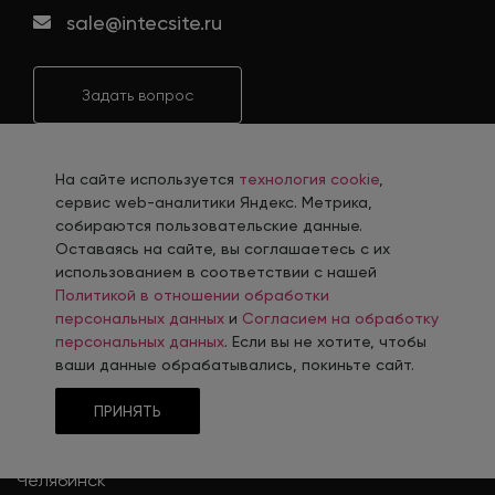
sale@intecsite.ru
Задать вопрос
8 (800) 100-45-85
На сайте используется
технология cookie
,
Единый номер отдела продаж в г. Челябинск
сервис web-аналитики Яндекс. Метрика,
собираются пользовательские данные.
Оставаясь на сайте, вы соглашаетесь с их
использованием в соответствии с нашей
Политикой в отношении обработки
персональных данных
и
Согласием на обработку
персональных данных
. Если вы не хотите, чтобы
ваши данные обрабатывались, покиньте сайт.
ПРИНЯТЬ
ОФИС
Челябинск