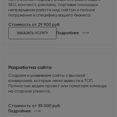
помогут принять решение о покупке.
SEO, контекст, реклама, торговые площадки
непрерывная работа над сайтом и полное
погружение в специфику вашего бизнеса.
Стоимость от 29 900 руб.
Подробнее
ЗАКАЗАТЬ УСЛУГУ
Арт-директор
Разрабатывает стилевое оформление сайта с
учетом специфики проекта и фирменного
стиля компании. Руководит командой веб-
Разработка сайта
дизайнеров, отвечает за качество творческой
работы и сроки ее выполнения. Контролирует
Создаем и развиваем сайты с высокой
процесс технического воплощения дизайна.
конверсией, которые легко вывести в ТОП.
Полностью ведем проект или помогаем команде
на стороне клиента.
Стоимость от 35 000 руб.
Подробнее