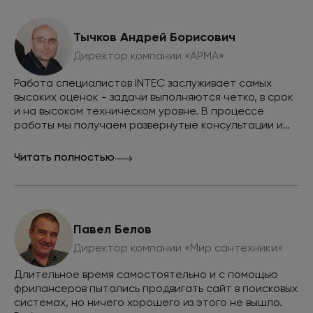
технические задания для дизайнеров и
спецификации.
Тычков Андрей Борисович
Директор компании «АРМА»
Работа специалистов INTEC заслуживает самых
высоких оценок - задачи выполняются четко, в срок
и на высоком техническом уровне. В процессе
работы мы получаем развернутые консультации и
Программист
советы. Совместными усилиями мы смогли вывести
Исправляет технические ошибки на сайте,
сайт в топ выдачи поисковых систем Яндекс и
Читать полностью
мешающие правильной индексации сайта и
Google по всем интересующим нас запросам и
повышению позиций в поисковых системах.
обеспечить внушительный объем продаж через
Внедряет рекомендации оптимизатора,
сайт, рекомендуем INTEC как эффективную команду
исправляет верстку и скрипты, негативно
разработчиков и маркетологов.
влияющие на индексацию сайта поисковыми
Павел Белов
системами.
Директор компании «Мир сантехники»
Длительное время самостоятельно и с помощью
фрилансеров пытались продвигать сайт в поисковых
системах, но ничего хорошего из этого не вышло.