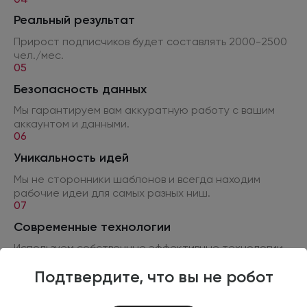
Реальный результат
Прирост подписчиков будет составлять 2000-2500
чел./мес.
05
Безопасность данных
Мы гарантируем вам аккуратную работу
с вашим
аккаунтом
и данными.
06
Уникальность идей
Мы не сторонники шаблонов
и всегда
находим
рабочие идеи для самых разных ниш.
07
Современные технологии
Используем собственные эффективные технологии
и методики
поиска аудитории
в социальных
сетях.
Подтвердите, что вы не робот
08
Постоянно улучшаем рекламную кампанию