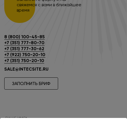
свяжемся с вами в ближайшее
время
8 (800) 100-45-85
+7 (351) 777-80-70
+7 (351) 777-30-62
+7 (922) 750-20-10
+7 (351) 750-20-10
SALE@INTECSITE.RU
ЗАПОЛНИТЬ БРИФ