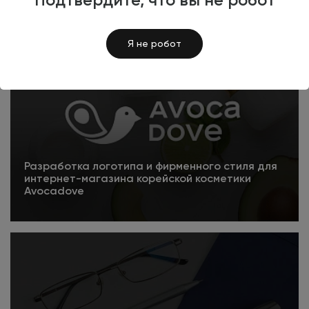
Подробнее
Я не робот
Разработка логотипа и фирменного стиля для
интернет-магазина корейской косметики
Avocadove
Подробнее