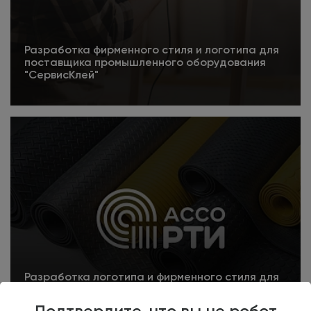
Разработка фирменного стиля и логотипа для
поставщика промышленного оборудования
"СервисКлей"
Подробнее
Разработка логотипа и фирменного стиля для
Ассорти
Подтвердите, что вы не робот