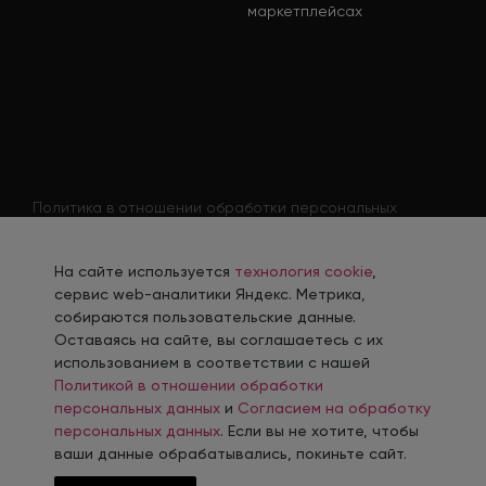
маркетплейсах
Политика в отношении обработки персональных
данных
Согласие на обработку персональных данных
На сайте используется
технология cookie
,
Согласие на обработку персональных данных
сервис web-аналитики Яндекс. Метрика,
соискателя
собираются пользовательские данные.
Оставаясь на сайте, вы соглашаетесь с их
Политика использования файлов cookie
использованием в соответствии с нашей
Согласие на получение рекламной рассылки
Политикой в отношении обработки
персональных данных
и
Согласием на обработку
персональных данных
. Если вы не хотите, чтобы
ваши данные обрабатывались, покиньте сайт.
Разработка, сопровождение и продвижение сайтов в г. Челябинск