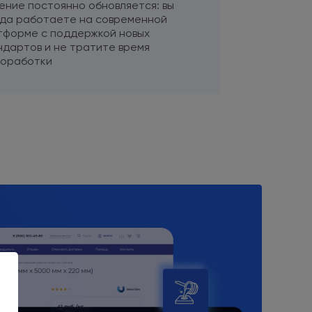
ение постоянно обновляется: вы
гда работаете
на современной
тформе
с поддержкой
новых
ндартов
и не тратите
время
доработки