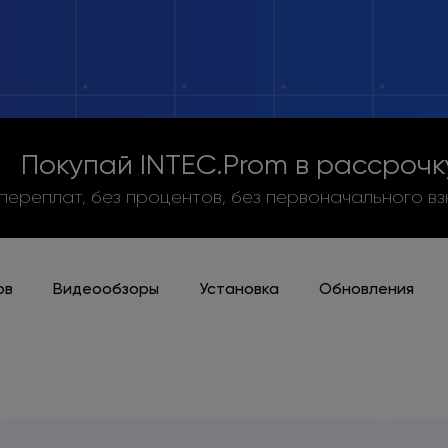
Покупай INTEC.Prom в рассрочк
 переплат, без процентов, без первоначального вз
ов
Видеообзоры
Установка
Обновления