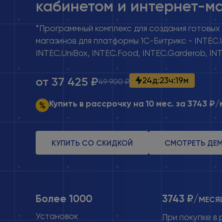
кабинетом и интернет-м
*Программный комплекс для создания готовых
магазинов для платформы 1С-Битрикс - INTEC.U
INTEC.UniBox, INTEC.Food, INTEC.Garderob, INT
от 37 425 ₽
24
д
:
23
ч
:
19
м
49 900 ₽
Купить в рассрочку на 10 мес.
за 3743 ₽
КУПИТЬ СО СКИДКОЙ
СМОТРЕТЬ ДЕ
Более 1000
3743 ₽/
МЕСЯ
Установок
При покупке
в