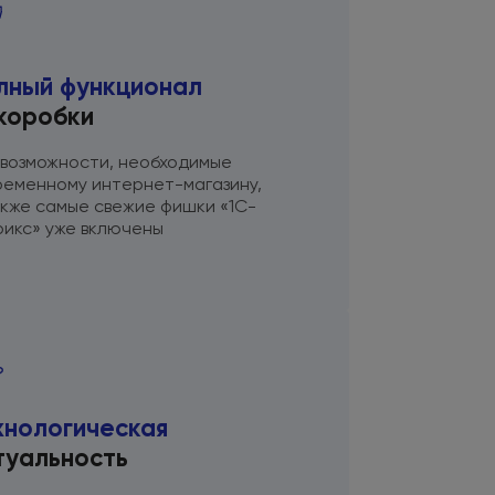
лный функционал
 коробки
 возможности, необходимые
ременному интернет-магазину,
акже
самые свежие фишки «1С-
рикс» уже включены
хнологическая
туальность