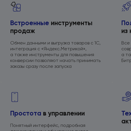
Встроенные
инструменты
По
продаж
из
Обмен данными
и выгрузка
товаров
с 1С,
Все
интеграция с «Яндекс.Метрикой»,
сов
а также
инструменты для повышения
а т
конверсии позволяют начать принимать
Бит
заказы сразу после запуска
Простота
в управлении
Те
ак
Понятный интерфейс, подробная