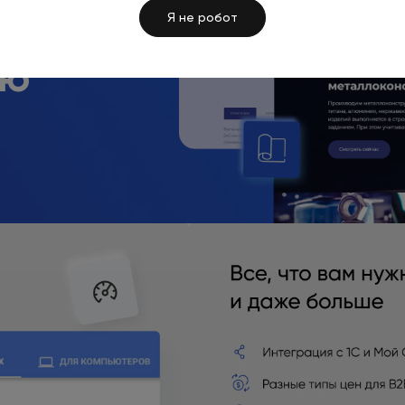
Я не робот
ию