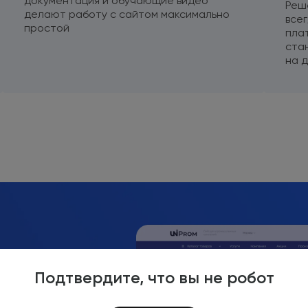
документация
и обучающие
видео
Реш
делают работу
с сайтом
максимально
все
простой
пла
ста
на 
Подтвердите, что вы не робот