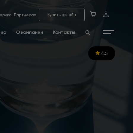
Купить онлайн
ержка
Партнерам
лио
О компании
Контакты
4.5