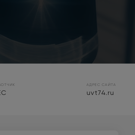
БОТЧИК
АДРЕС САЙТА
EC
uvt74.ru