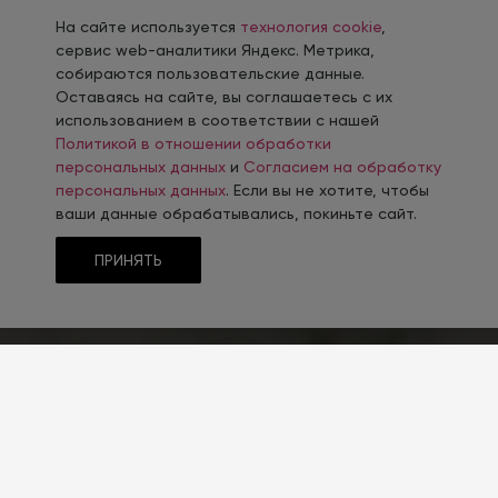
На сайте используется
технология cookie
,
сервис web-аналитики Яндекс. Метрика,
собираются пользовательские данные.
Оставаясь на сайте, вы соглашаетесь с их
использованием в соответствии с нашей
Политикой в отношении обработки
персональных данных
и
Согласием на обработку
персональных данных
. Если вы не хотите, чтобы
ваши данные обрабатывались, покиньте сайт.
ПРИНЯТЬ