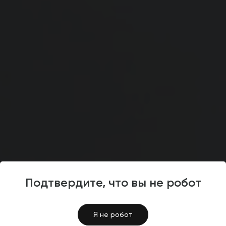
Сайты партнеров
Подтвердите, что вы не робот
4.5
Разработка интернет-
Я не робот