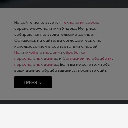
На сайте используется
технология cookie
,
сервис web-аналитики Яндекс. Метрика,
собираются пользовательские данные.
Оставаясь на сайте, вы соглашаетесь с их
использованием в соответствии с нашей
Политикой в отношении обработки
персональных данных
и
Согласием на обработку
персональных данных
. Если вы не хотите, чтобы
ваши данные обрабатывались, покиньте сайт.
ПРИНЯТЬ