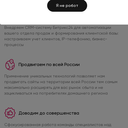
Я не робот
Взаимодействуем с вашим отделом продаж,
внедряем CRM-системы
Внедряем CRM-систему Битрикс24 для автоматизации
вашего отдела продаж и формирования клиентской базы:
настраиваем учет клиентов, IP-телефонию, бизнес-
процессы
Продвигаем по всей России
Применение уникальных технологий позволяет нам
продвигать сайты на территории всей России тем самым
максимально расширять для вас рынок сбыта и не
зацикливаться на потребителях домашнего региона
Доводим до совершенства
Сфокусированная работа команды специалистов над