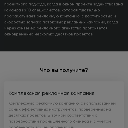
проектного подхода, когда в одном проекте задействована
команда из 10 специалистов, которая тщательно
прорабатывает рекламную кампанию, с доступностью и
скоростью запуска потоковых рекламных кампаний, когда
через конвейер рекламного агентства прогоняется
одновременно несколько десятков проектов
Что вы получите?
Комплексная рекламная кампания
Комплексную рекламную кампанию, с использованием
самых эффективных инструментов, проверенных на
десятках проектов. В точном соответствии с
потребностями промышленного бизнеса и с учетом
особенности вашей организации