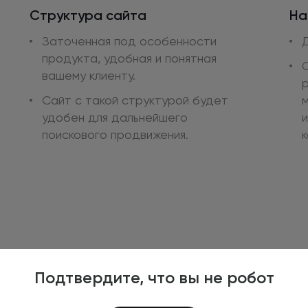
Структура сайта
На
Заточенная под особенности
продукта, удобная
и понятная
вашему клиенту.
Сайт
с такой
структурой будет
удобен
для дальнейшего
и
поискового продвижения.
Подтвердите, что вы не робот