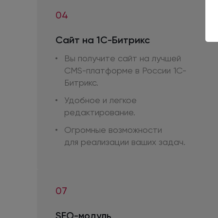
04
Сайт
на 1С-Битрикс
Вы получите сайт
на лучшей
CMS-платформе
в России
1С-
Битрикс.
Удобное
и легкое
редактирование.
Огромные возможности
для реализации
ваших задач.
07
SEO-модуль