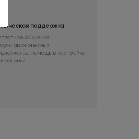
хническая поддержка
сплатное обучение,
нсультации опытных
ециалистов, помощь
в настройке
аполнении.