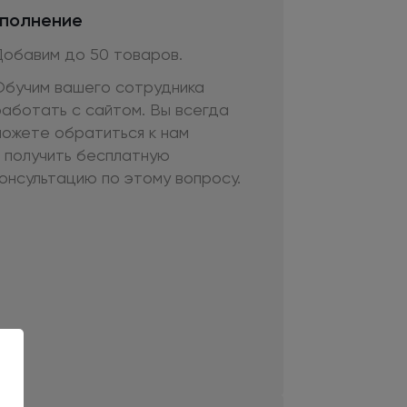
полнение
Добавим
до 50
товаров.
Обучим вашего сотрудника
работать
с сайтом.
Вы всегда
можете обратиться
к нам
 получить
бесплатную
консультацию
по этому
вопросу.