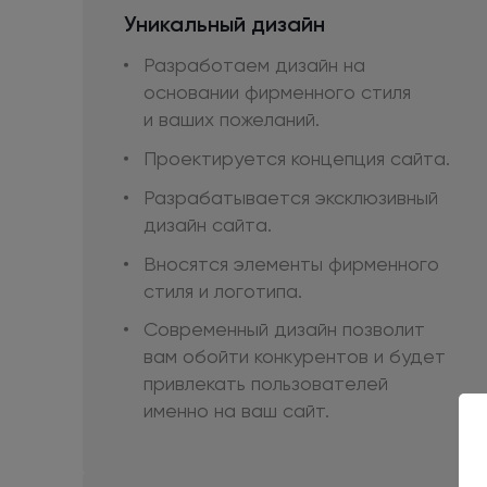
Уникальный дизайн
Разработаем дизайн на
основании фирменного стиля
и ваших
пожеланий.
Проектируется концепция сайта.
Разрабатывается эксклюзивный
дизайн сайта.
Вносятся элементы фирменного
стиля
и логотипа.
Современный дизайн позволит
вам обойти конкурентов
и будет
привлекать пользователей
именно
на ваш
сайт.