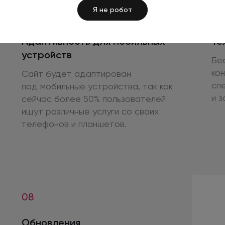
Я не робот
05
06
Адаптивность
для мобильных
Те
устройств
Бе
ко
Сайт будет адаптирован
сп
под мобильные
устройства, так как
и з
сейчас более 50% пользователей
ищут различные услуги
со своих
телефонов
и планшетов.
08
Обновления