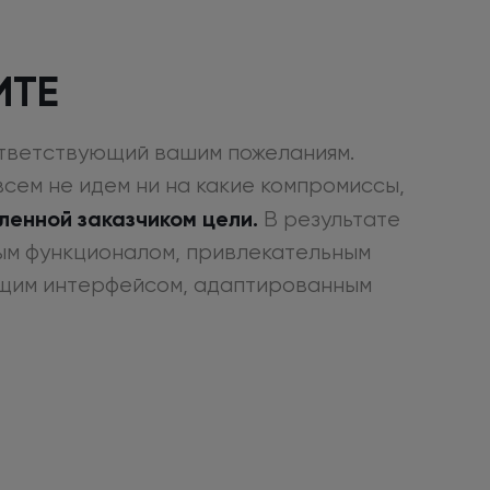
ИТЕ
ответствующий вашим пожеланиям.
овсем
не идем
ни на какие
компромиссы,
ленной заказчиком цели.
В результате
ым
функционалом, привлекательным
щим
интерфейсом, адаптированным