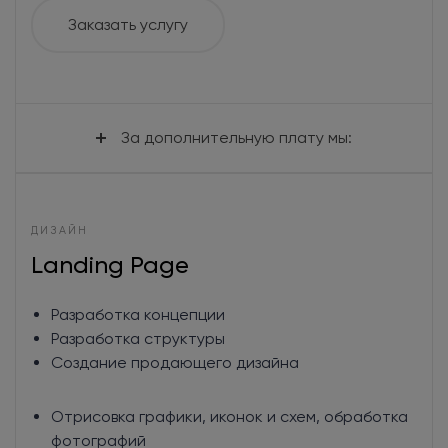
Заказать услугу
За дополнительную плату мы:
Разработаем уникальный дизайн внутренних
ДИЗАЙН
страниц сайта
Landing Page
Создадим варианты: карточки товара,
фильтра, сортировки, оформления заказа
Сделаем 3 варианта дизайна на выбор
Разработка концепции
Разработка структуры
Создание продающего дизайна
Отрисовка графики, иконок и схем, обработка
фотографий