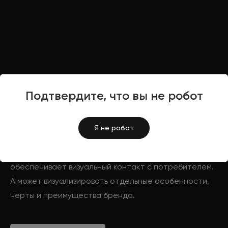
Подтвердите, что вы не робот
РАЗРАБОТКА ЛОГОТИПА
В ПЕРМИ
Я не робот
Логотип всегда работает на имидж компании. Он
обеспечивает визуальный контакт с потребителем.
А может визуализировать отдельные особенности,
черты и преимущества бренда.