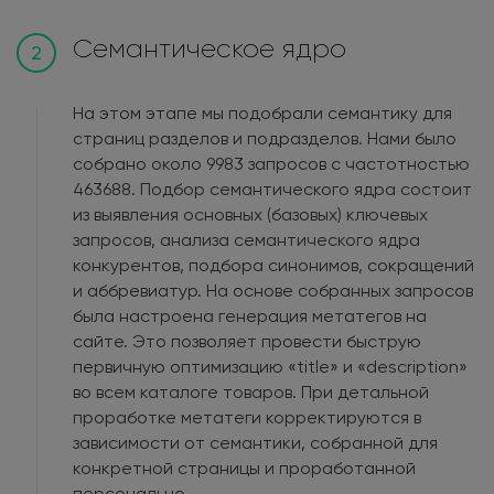
Семантическое ядро
2
На этом этапе мы подобрали семантику для
страниц разделов и подразделов. Нами было
собрано около 9983 запросов с частотностью
463688. Подбор семантического ядра состоит
из выявления основных (базовых) ключевых
запросов, анализа семантического ядра
конкурентов, подбора синонимов, сокращений
и аббревиатур. На основе собранных запросов
была настроена генерация метатегов на
сайте. Это позволяет провести быструю
первичную оптимизацию «title» и «description»
во всем каталоге товаров. При детальной
проработке метатеги корректируются в
зависимости от семантики, собранной для
конкретной страницы и проработанной
персонально.