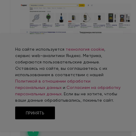
На сайте используется
технология cookie
,
сервис web-аналитики Яндекс. Метрика,
собираются пользовательские данные.
Оставаясь на сайте, вы соглашаетесь с их
Показатели контекстной рекламы за
использованием в соответствии с нашей
последний месяц:
Политикой в отношении обработки
персональных данных
и
Согласием на обработку
персональных данных
. Если вы не хотите, чтобы
Клики с Директа: 6194
ваши данные обрабатывались, покиньте сайт.
•
ПРИНЯТЬ
Клики с GA: 4825
•