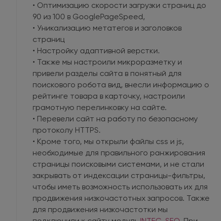
• Оптимизацию скорости загрузки страниц до
90 из 100 в GooglePageSpeed,
• Уникализацию метатегов и заголовков
страниц
• Настройку адаптивной верстки.
• Также мы настроили микроразметку и
привели разделы сайта в понятный для
поискового робота вид, внесли информацию о
рейтинге товара в карточку, настроили
грамотную перелинковку на сайте.
• Перевели сайт на работу по безопасному
протоколу HTTPS.
• Кроме того, мы открыли файлы css и js,
необходимые для правильного ранжирования
страницы поисковыми системами, и не стали
закрывать от индексации страницы-фильтры,
чтобы иметь возможность использовать их для
продвижения низкочастотных запросов. Также
для продвижения низкочастотки мы
подключили к сайту модуль
INTEC. SEO
. При