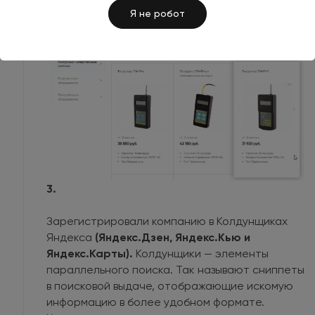
Я не робот
3.
Зарегистрировали компанию в Колдунщиках
Яндекса
(Яндекс.Дзен, Яндекс.Кью и
Яндекс.Карты).
Колдунщики — элементы
параллельного поиска. Так называют сниппеты
в поисковой выдаче, отображающие искомую
информацию в более удобном формате.