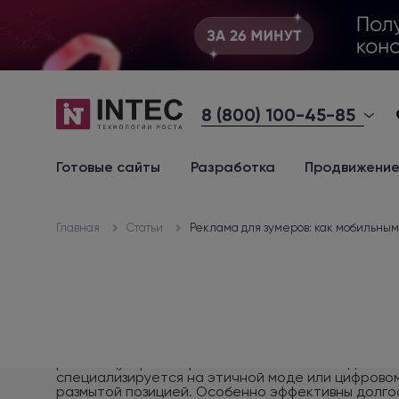
8 (800) 100-45-85
Готовые сайты
Разработка
Продвижени
Статьи
Реклама для зумеров: как мобильным
Главная
Продвижение в соцсетях Зумеры действительно «живут» в интернете, но не везде одинаково. Их активность концентрируется на платформах, где доминируют короткий формат, визуальная эстетика и интерактив. В социальных сетях реклама работает лучше всего в нативном формате, когда она органично вплетается в контент через челленджи, мемы, пользовательские рецензии, бэкстейдж-видео или интерактивные опросы. Особенно эффективны кампании, построенные на UGC (user-generated content), когда сами пользователи создают контент с продуктом, будь то обзор, лайфхак или креативная интерпретация. Также важно учитывать, что зумеры ценят диалог, а не однонаправленную трансляцию. Ответы на комментарии, проведение AMA (Ask Me Anything), совместные голосования по новым функциям — все это укрепляет вовлеченность и лояльность молодой аудитории. Инфлюенс-маркетинг Зумеры склонны доверять людям, особенно если те разделяют их взгляды, ведут открытый и честный диалог и не боятся показывать свои уязвимости. При этом решающую роль играет не количество подписчиков, а аутентичность и нишевая экспертиза. Так, микроблогер с 20 000 подписчиков, который специализируется на этичной моде или цифровом детоксе, может оказать большее влияние, чем мейнстримный инфлюенсер с миллионной аудиторией, но размытой позицией. Особенно эффективны долгосрочные партнерства, когда блогер становится своего рода амбассадором ценностей бренда, а не просто разово рекламирует продукт. Важно также допускать креативную свободу: зумеры чувствуют, когда пост написан по шаблону или сгенерирован нейросетью, и гораздо охотнее реагируют на искренние, пусть даже неидеальные, рекомендации. Скидки, акции, распродажи Финансовая грамотность зумеров не отменяет их любви к выгоде — просто она должна быть обоснованной. Пустые «скидки 50%» без контекста вызывают подозрение, тогда как ограниченные по времени предложения, бонусы за рефералов, кэшбэк за первую покупку или бесплатная доставка при заказе от определенной суммы воспринимаются позитивно. Особенно популярны программы лояльности с геймификацией: накопление баллов, уровни, открытие «секретных» привилегий. Зумеры также охотно участвуют в совместных акциях, например, купи продукт — мы посадим дерево. Здесь срабатывает двойная мотивация: личная выгода + вклад в общее дело. Интерактивы Клиповое мышление — особенность восприятия зумеров. Они способны глубоко концентрироваться, но только на том, что их по-настоящему цепляет. Поэтому реклама должна не только информировать, но и вовлекать: предлагать сделать выбор, протестировать функцию, поучаствовать в голосовании или разгадать загадку. Динамичные форматы, такие как короткие вертикальные видео, интерактивные сторис с опросами и слайдерами, анимированные баннеры с микро-геймификацией, удерживают внимание значительно дольше статичных изображений. Особенно перспективны AR-фильтры и мини-игры внутри приложений: они создают позитивный эмоциональный отклик и повышают вероятность органического распространения. Rewarded реклама Этот фор