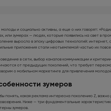
 молоды и социально активны, а еще о них говорят: «Роди
ах, или зумерах — людях, которые появились на свет в про
оление выросло в эпоху цифровых технологий: интернет, 
ильные приложения стали неотъемлемой частью их повсед
поведение в сети, выбор каналов коммуникации и критери
ичаются от предыдущих поколений, что требует пересмо
оворим о мобильном маркетинге для привлечения молодо
собенности зумеров
бы понять, какая реклама интересна поколению Z, важно 
овоззрения. Ниже — три фундаментальные характеристи
терны зумеров.