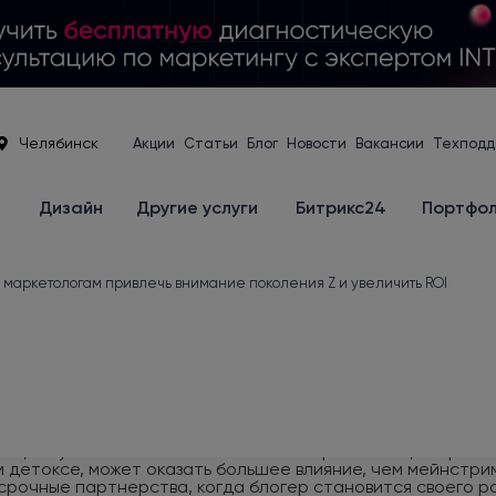
Челябинск
Акции
Статьи
Блог
Новости
Вакансии
Техподд
е
Дизайн
Другие услуги
Битрикс24
Портфо
 маркетологам привлечь внимание поколения Z и увеличить ROI
мат, изначально популярный в мобильных играх, сегодня успешно транслируется и в других приложениях. Суть проста: пользователь добровольно смотрит рекламу и получает за это определенную выгоду. Это создает ощущение контроля и справедливого обмена. Вознаграждением может быть: доступ к премиум-функциям на ограниченное время; виртуальная валюта, которую можно обменять внутри приложения; эксклюзивный контент; бонусы к заказу. Главное — соблюдать баланс. Реклама должна быть короткой (15–30 сек), релевантной и опциональной. Принудительная rewarded-реклама вызывает обратный эффект, а вот добровольный обмен своего времени на определенный бонус повышает вовлеченность и LTV пользователя. Краткий гид по рекламе для поколения Z Категория взаимодействия Психологический триггер Рекомендуемые форматы и инструменты Главные табу (что убивает доверие) KPI успеха Этический фундамент бренда Потребность в смысловой опоре и безопасности. Зумер хочет чувствовать, что его деньги поддерживают «правильное» дело. Цифровые отчеты о влиянии (инфографика: сколько спасено деревьев) Прозрачная политика данных Документальные вставки о производстве Гринвошинг (эко-лицемерие) Расхождение слов и действий Игнорирование социальных проблем Индекс лояльности (NPS) Упоминания бренда в позитивном ключе Нативная социальная интеграция Желание быть частью комьюнити, а не объектом продажи. Реклама должна выглядеть как контент друга. Челленджи и тренды в Reels/TikTok Пользовательские обзоры (UGC) Опросы и голосования в сторис Официально-деловой тон Прямые призывы «купи сейчас» без контекста Игнорирование комментариев Количество репостов и сохранений Объем созданного пользователями контента Аутентичное инфлюенс-партнерство Доверие к «своим». Экспертность и искренность важнее охватов. Личность блогера резонирует с личностью пользователя. Долгосрочные амбассадорские программы Коллаборации с микро-нишевыми авторами Формат «день из жизни» с продуктом Зачитанные по скрипту тексты Реклама всего подряд без разбора Идеальная, «пластиковая» картинка ER (Engagement Rate) у блогера Конверсия по промокодам партнеров Обоснованная финансовая выгода Рациональное потребление. Скидка должна быть наградой за действие или частью игры, а не признаком низкого качества. Геймифицированные программы лояльности (уровни, бейджи) Бонусы за социальные действия (рефералы) Акции с благотворительным уклоном Бессмысленные распродажи «до 90%» Скрытые условия акций Отсутствие ценности помимо цены LTV (пожизненная ценность клиента) Частота повторных покупок Интерактивное вовлечение Потребность в контроле и соучастии. Пассивное потребление контента заменяется активным взаимодействием. AR-маски и фильтры бренда Мини-игры внутри приложения Кликабельные элементы в видео (shoppable video) Статичные баннеры Длинные видео без возможности пропуска Отсутствие обратной связи на действия Время сессии в приложении Глубина просмотра контента Монетизация внимания (Rewarded) Принцип справедливого обмена. Время пользователя — это ресурс, который должен быть оплачен бонусом. Просмотр видео за валюту/скидку Открытие премиум-функций за действие Короткие споты (15–30 сек) по выбору Принудительный просмотр без вознаграждения Нерелевантные офферы Технические сбои при начислении бонуса Completion Rate (до смотр до конца) Процент пользователей, выбирающих опцию Решения для привлечения зумеров Работать с молодой аудиторией — вовсе не означает идти на компромиссы в качестве или функциональности. Наоборот, зумеры ценят продуманный UX, ско