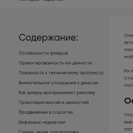
Содержание:
Они
зет
пок
Особенности зумеров
моб
Ориентированность на ценности
Их 
Лояльность к техническому прогрессу
отл
Внимательное отношение к деньгам
пог
Как зумеры воспринимают рекламу
О
Трансляция миссий и ценностей
Продвижение в соцсетях
Что
мир
Инфлюенс-маркетинг
пат
Скидки, акции, распродажи