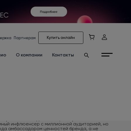
Купить онлайн
ержка
Партнерам
лио
О компании
Контакты
рость загрузки, визуальную гармонию и технологическую зрелость цифровых продуктов. И здесь ключевую роль играет не просто наличие сайта, а то, насколько он соответствует современным ожиданиям. Мгновенный отклик, безупречная адаптация под мобильные устройства, прозрачная навигация и возможность быстрого взаимодействия — все это становится базовым уровнем, без которого даже самый сильный бренд рискует быть проигнорированным. Готовые решения INTEC.Universe и INTEC.KOSMOS для запуска сайтов и интернет-магазинов на «1С-Битрикс» созданы с опорой на актуальные потребности цифрового поколения, маркетинговые исследования и анализ поведенческих паттернов интернет-пользователей. При проектировании мы учли ключевые тренды: минимализм в дизайне, акцент на скорости и производительности, поддержку динамического контента, а также соответствие принципам mobile-first, ведь более 75% зумеров совершают первое взаимодействие с брендом именно через смартфон. Особое внимание уделено гибкости дизайна: встроенный визуальный конструктор позволяет без участия программистов оперативно вносить правки, экспериментировать с визуальным оформлением и легко адаптировать сайт под фирменный стиль компании. Чтобы лично убедиться в удобстве и функциональности наших готовых сайтов, вы можете бесплатно протестировать демо-версию — ссылку на нее вы найдете в карточке решения. Часто задаваемые вопросы о поколении Z (зумерах) Кто такие зумеры простыми словами? По определению, зумеры, или представители поколения Z — люди, которые родились в эпоху цифровизации и с детства являются «цифровыми аборигенами». В молодежный сленг слово «зумер» вошло по аналогии с «бумер» (от англ. zoom + boomer), и сегодня так могут называть любого представителя поколения Z. Считается, что период, когда появилось это поколение, начинается с 1997 года рождения и заканчивается 2012-м. В 2026 году возраст большинства зумеров составляет от 14 до 29 лет. Любой ребенок, родившийся в эти годы, попадает в категорию, а молодёжь может называть себя зумерами, если выросла с интернетом. В России границы могут сдвигаться на 1–2 года. Естественным следствием цифровой социализации стало формирование у зумеров собственного языкового кода: они активно используют сленг, мемы и сокращения, которые часто непонятны старшим возрастным группам. Для полноценного понимания их комму