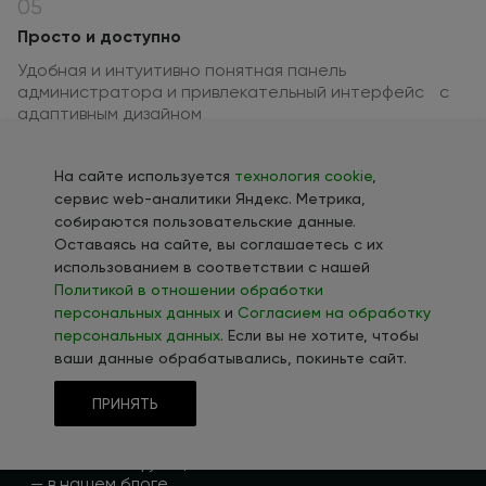
05
Просто и доступно
Удобная и интуитивно понятная панель
администратора и привлекательный интерфейс с
адаптивным дизайном
06
Непрерывное развитие и обновление
На сайте используется
технология cookie
,
Не нужно тратиться на периодическую
сервис web-аналитики Яндекс. Метрика,
модернизацию — ваш сайт всегда находится в
собираются пользовательские данные.
актуальном технологическом состоянии
Оставаясь на сайте, вы соглашаетесь с их
использованием в соответствии с нашей
Политикой в отношении обработки
персональных данных
и
Согласием на обработку
персональных данных
. Если вы не хотите, чтобы
ваши данные обрабатывались, покиньте сайт.
ПРИНЯТЬ
Актуальные
обновления
Все новинки функционала
линейки INTEC.Universe
—
в нашем
блоге