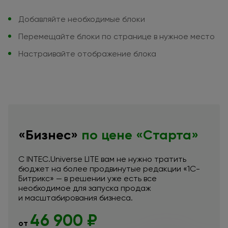
Добавляйте необходимые блоки
Перемещайте блоки
по странице
в нужное
место
Настраивайте отображение блока
«Бизнес»
по цене
«Старта»
С INTEC.Universe LITE вам
не нужно
тратить
бюджет
на более
продвинутые редакции «1С-
Битрикс»
— в решении
уже есть все
необходимое
для запуска
продаж
и масштабирования
бизнеса.
46 900 ₽
от