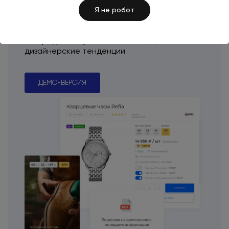
готовое решение, основываясь
Я не робот
на маркетинговых
исследованиях, поэтому
сайт
с самого
начала «заточен»
на продажи
и учитывает
последние
дизайнерские тенденции
ДЕМО-ВЕРСИЯ