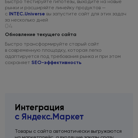
Быстро тестируйте гипотезы, выходите
на новые
рынки
и расширяйте
линейку продуктов —
с
INTEC.Universe
вы запустите сайт для этих задач
за несколько
дней
04
Обновление текущего сайта
Быстро трансформируйте старый сайт
в современную
площадку, которая легко
адаптируется под требования рынка
и при этом
сохраняет
SEO-эффективность
Интеграция
с Яндекс.Маркет
Товары
с сайта
автоматически выгружаются
на маркетплейс,
а входящие
заказы сразу