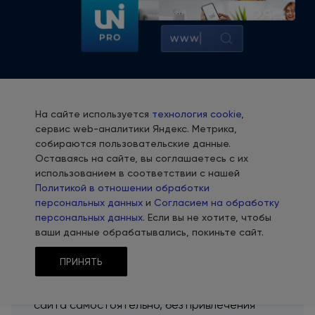
На сайте используется
технология cookie
,
сервис web-аналитики Яндекс. Метрика,
собираются пользовательские данные.
Оставаясь на сайте, вы соглашаетесь с их
использованием в соответствии с нашей
Сильные продающие
свойства
Политикой в отношении обработки
сайта
персональных данных
и
Согласием на обработку
персональных данных
. Если вы не хотите, чтобы
Применяем проверенные маркетинговые
ваши данные обрабатывались, покиньте сайт.
наработки
с 2009
года. Протестировано
на сотнях
проектов
ПРИНЯТЬ
Вы сможете настроить все функции
и дизайн
сайта самостоятельно,
без привлечения