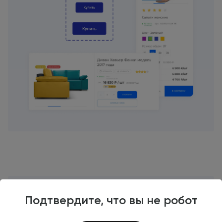
Все для
максимальных продаж
Подтвердите, что вы не робот
Мы очень тщательно проработали наше