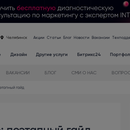
Челябинск
Акции
Статьи
Блог
Новости
Вакансии
Техподд
е
Дизайн
Другие услуги
Битрикс24
Портфол
ВАКАНСИИ
БЛОГ
СМИ О НАС
ВОПРОС
этапный гайд
 поэтапный гайд