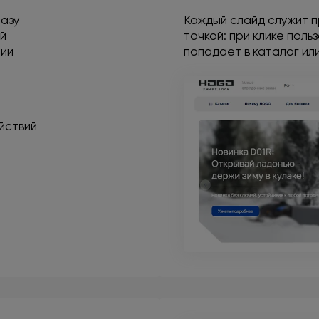
разу
Каждый слайд служит 
ый
точкой: при клике поль
нии
попадает в каталог или
йствий
а