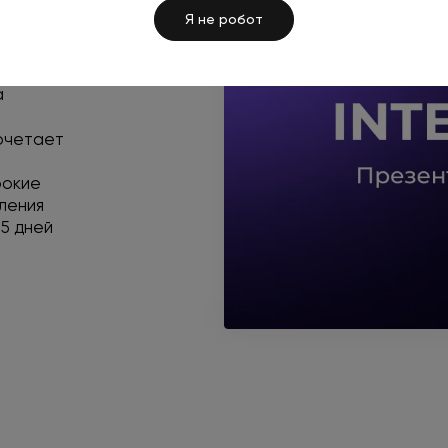
Я не робот
а
сочетает
рокие
ления
–5 дней