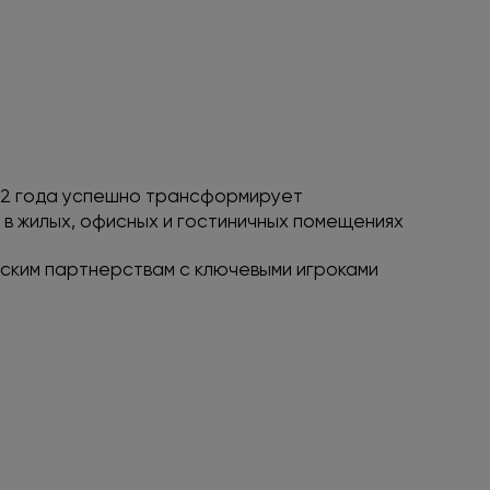
022 года успешно трансформирует
в жилых, офисных и гостиничных помещениях
еским партнерствам с ключевыми игроками