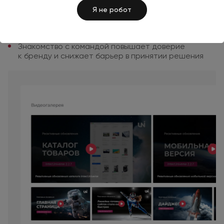
Я не робот
Знакомство с командой повышает
доверие
к бренду
и снижает
барьер
в принятии
решения