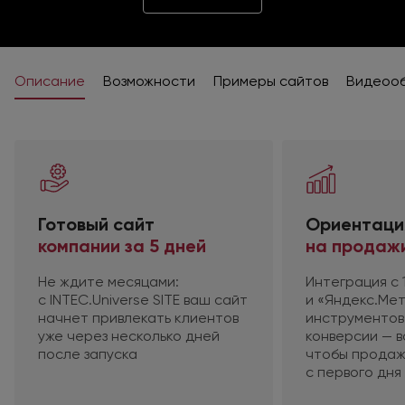
Описание
Возможности
Примеры сайтов
Видеоо
Готовый
сайт
Ориентаци
компании за 5 дней
на продаж
Не ждите месяцами:
Интеграция
с 
с INTEC
.Universe SITE ваш сайт
и «Яндекс.Мет
начнет привлекать клиентов
инструменто
уже через несколько дней
конверсии — 
после запуска
чтобы продаж
с первого
дня