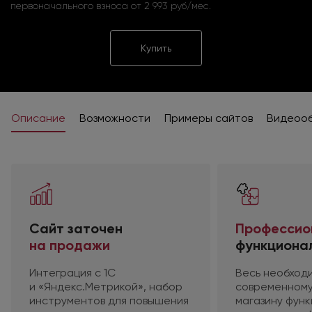
первоначального взноса от 2 993 руб/мес.
Купить
Описание
Возможности
Примеры сайтов
Видеоо
Сайт заточен
Профессио
на продажи
функциона
Интеграция
с 1С
Весь необход
и «Яндекс.Метрикой»,
набор
современному
инструментов
для повышения
магазину фун