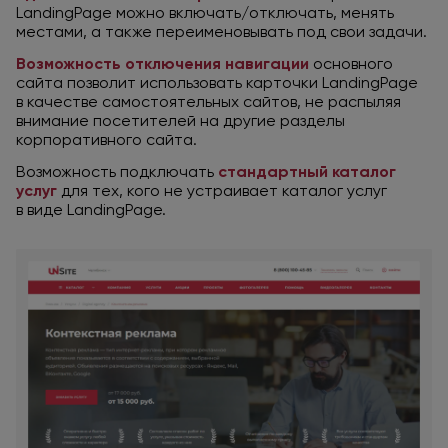
LandingPage можно включать/отключать, менять
местами,
а также
переименовывать
под свои
задачи.
Возможность отключения навигации
основного
сайта позволит использовать карточки LandingPage
в качестве
самостоятельных сайтов,
не распыляя
внимание посетителей
на другие
разделы
корпоративного сайта.
Возможность подключать
стандартный каталог
услуг
для тех,
кого
не устраивает
каталог услуг
в виде
LandingPage.