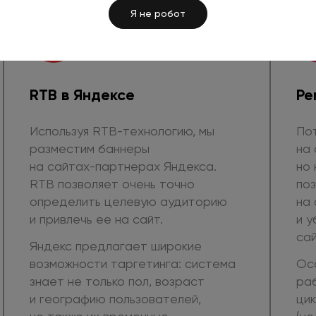
Я не робот
RTB
в Яндексе
Ре
Используя RTB-технологию, мы
По
разместим баннеры
на 
на сайтах-партнерах
Яндекса.
но 
RTB позволяет очень точно
поз
определить целевую аудиторию
на
и привлечь
ее
на сайт.
и у
сай
Яндекс предлагает широкие
возможности таргетинга: система
Ос
знает
не только
пол, возраст
ра
и географию
пользователей,
цик