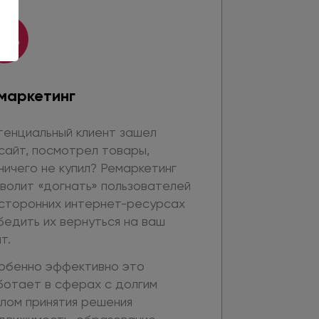
маркетинг
тенциальный клиент зашел
сайт,
посмотрел товары,
ничего
не купил?
Ремаркетинг
волит «догнать» пользователей
 сторонних
интернет-ресурсах
бедить
их вернуться
на ваш
т.
обенно эффективно это
ботает
в сферах
с долгим
лом принятия решения