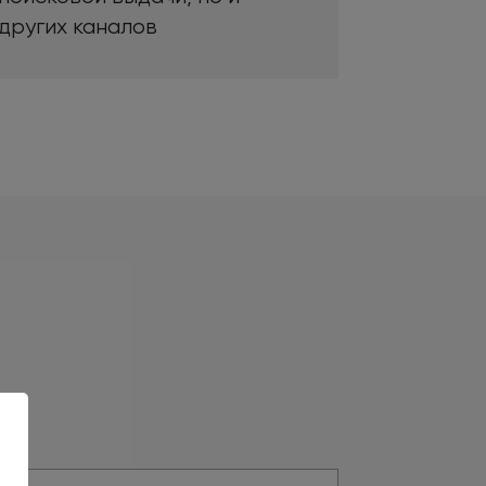
 других
каналов