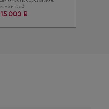
движимость, образование,
ризме
и т. д.
)
15 000 ₽