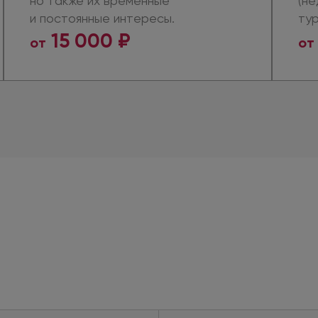
но также
их временные
(не
и постоянные
интересы.
ту
15 000 ₽
от
от