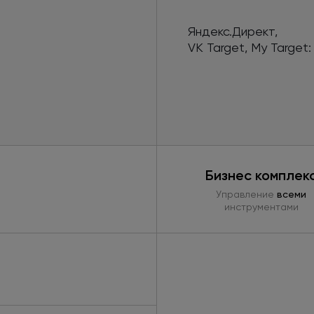
Яндекс.Директ,
VK Target,
My Target:
Бизнес комплек
Управление
всеми
инструментами