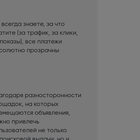
 всегда знаете,
за что
атите (
за трафик,
за клики,
 показы
), все платежи
солютно прозрачны
агодаря разносторонности
ощадок,
на которых
змещаются объявления,
жно привлечь
льзователей
не только
 поисковой
выдачи,
но и