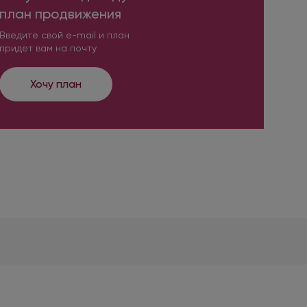
план продвижения
Введите свой e-mail и план
придет вам на почту
Хочу план