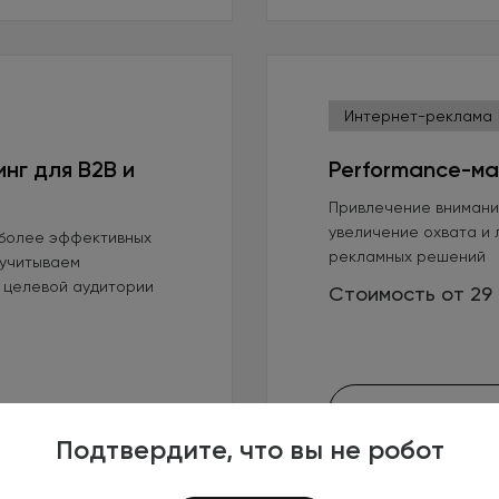
Интернет-реклама
нг для B2B и
Performance-ма
Привлечение внимани
увеличение охвата и 
более эффективных
рекламных решений
 учитываем
 целевой аудитории
Стоимость от 29 
Заказать услугу
Подтвердите, что вы не робот