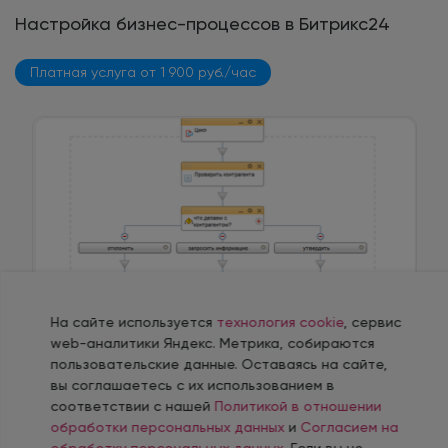
Настройка бизнес-процессов в Битрикс24
Платная услуга от 1 900 руб./час
На сайте используется
технология cookie
, сервис
web-аналитики Яндекс. Метрика, собираются
пользовательские данные. Оставаясь на сайте,
вы соглашаетесь с их использованием в
Автоматизация сценария работы сотрудников
соответствии с нашей
Политикой в отношении
контролирует процесс без вашего участия
обработки персональных данных
и
Согласием на
Оценивайте количество потенциальных сделок в