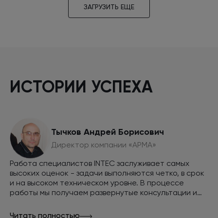
ЗАГРУЗИТЬ ЕЩЕ
ИСТОРИИ УСПЕХА
Тычков Андрей Борисович
Директор компании «АРМА»
Работа специалистов INTEC заслуживает самых
высоких оценок - задачи выполняются четко, в срок
и на высоком техническом уровне. В процессе
работы мы получаем развернутые консультации и
советы. Совместными усилиями мы смогли вывести
сайт в топ выдачи поисковых систем Яндекс и
Читать полностью