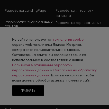
Разработка LandingPage
Разработка интернет-
магазина
Разработка эксклюзивных
Разработка корпоративных
сайтов
сайтов
Разработка порталов, IT-
Разработка мобильных
На сайте используется
технология cookie
,
проектов
приложений
сервис web-аналитики Яндекс. Метрика,
Разработка промышленных
собираются пользовательские данные.
B2B-порталов
Оставаясь на сайте, вы соглашаетесь с их
использованием в соответствии с нашей
ПРОДВИЖЕНИЕ
Политикой в отношении обработки
персональных данных
и
Согласием на обработку
персональных данных
. Если вы не хотите, чтобы
Комплексное продвижение
Контекстная реклама
ваши данные обрабатывались, покиньте сайт.
Продвижение в социальных
Поисковое продвижение
сетях
ПРИНЯТЬ
Контент-завод
Промышленный интернет-
маркетинг