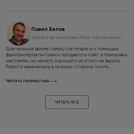
Google по всем интересующим нас запросам и
обеспечить внушительный объем продаж через
сайт, рекомендуем INTEC как эффективную команду
разработчиков и маркетологов.
Павел Белов
Директор компании «Мир сантехники»
Длительное время самостоятельно и с помощью
фрилансеров пытались продвигать сайт в поисковых
системах, но ничего хорошего из этого не вышло.
Работа изменилась в лучшую сторону после
обращения в компанию INTEC. За
непродолжительное время наш сайт занял верхние
Читать полностью
позиции в поисковых системах, а наш интернет-
магазин стал стабильно приносить прибыль.
ЧИТАТЬ ВСЕ