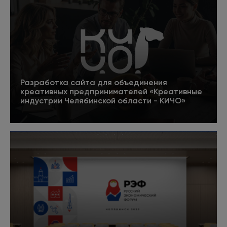
Исправляет технические ошибки на сайте,
мешающие правильной индексации сайта и
повышению позиций в поисковых системах.
Внедряет рекомендации оптимизатора,
исправляет верстку и скрипты, негативно
влияющие на индексацию сайта поисковыми
системами.
Разработка сайта для объединения
креативных предпринимателей «Креативные
индустрии Челябинской области - КИЧО»
5
Подробнее
Редактор
Руководит командой копирайтеров. В крупных
проектах привлекает внештатных
специалистов - экспертов в тематике. Цель
команды - создание информативных и
полезных текстов, заточенных под SEO.