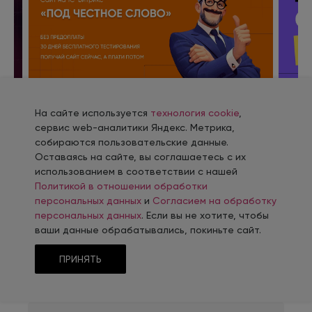
о
Сайт на 1С-Битрикс
«ПОД ЧЕСТНОЕ
Скид
На сайте используется
технология cookie
,
СЛОВО»
реше
сервис web-аналитики Яндекс. Метрика,
собираются пользовательские данные.
Подробнее
Подр
Оставаясь на сайте, вы соглашаетесь с их
использованием в соответствии с нашей
Политикой в отношении обработки
персональных данных
и
Согласием на обработку
персональных данных
. Если вы не хотите, чтобы
ваши данные обрабатывались, покиньте сайт.
ПРИНЯТЬ
Отзывы клиентов