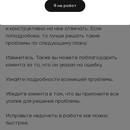
Я не робот
Такая критика появляется не на пустом месте,
поэтому даже не нужно воспринимать ее как
негатив. Но необходимо грамотно, оперативно
и конструктивно на нее отвечать. Если
поподробнее, то лучше решать такие
проблемы по следующему плану:
Извинитесь. Также вы можете поблагодарить
клиента за то, что он указал на ошибку.
Узнайте подробности возникшей проблемы.
Убедите клиента в том, что вы приложите все
усилия для решения проблемы.
Исправьте недочеты в работе как можно
быстрее.