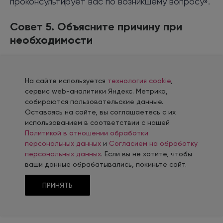
проконсультирует вас по возникшему вопросу».
Совет 5. Объясните причину при
необходимости
Клиент оставляет негативные отклики для того,
На сайте используется
технология cookie
,
чтобы узнать подробности возникшей
сервис web-аналитики Яндекс. Метрика,
проблемы и увидеть объяснения со стороны
собираются пользовательские данные.
Оставаясь на сайте, вы соглашаетесь с их
представителя. Возобновить сотрудничество
использованием в соответствии с нашей
можно с помощью пояснения причины
Политикой в отношении обработки
инцидента.
персональных данных
и
Согласием на обработку
персональных данных
. Если вы не хотите, чтобы
Начните со слов извинения: «Просим прощения
ваши данные обрабатывались, покиньте сайт.
за доставленные неудобства. Мы столкнулись
ПРИНЯТЬ
с техническими проблемами и уже работаем
над системой».