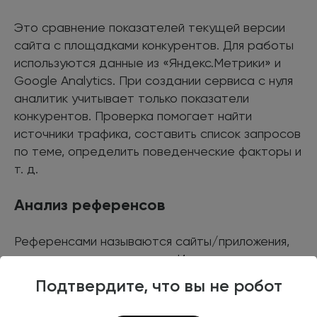
Это сравнение показателей текущей версии
сайта с площадками конкурентов. Для работы
используются данные из «Яндекс.Метрики» и
Google Analytics. При создании сервиса с нуля
аналитик учитывает только показатели
конкурентов. Проверка помогает найти
источники трафика, составить список запросов
по теме, определить поведенческие факторы и
т. д.
Анализ референсов
Референсами называются сайты/приложения,
которые нравятся клиенту. Их преимущества
помогают выбрать удачные решения для
Подтвердите, что вы не робот
реализации дизайн-проекта, UX и функционала.