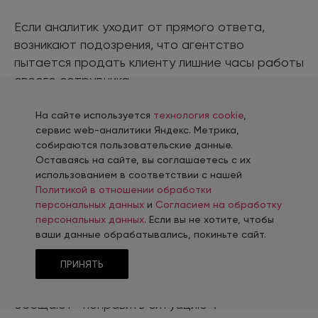
Если аналитик уходит от прямого ответа,
возникают подозрения, что агентство
пытается продать клиенту лишние часы работы
своего сотрудника.
Почему не стоит доверять
На сайте используется
технология cookie
,
сервис web-аналитики Яндекс. Метрика,
аналитическим отчетам
собираются пользовательские данные.
агентств
Оставаясь на сайте, вы соглашаетесь с их
использованием в соответствии с нашей
Политикой в отношении обработки
персональных данных
и
Согласием на обработку
Многие владельцы интернет-магазинов, в том
персональных данных
. Если вы не хотите, чтобы
числе и наши клиенты, получают на почту
ваши данные обрабатывались, покиньте сайт.
«письма счастья»: компании, которые
ПРИНЯТЬ
занимаются продвижением в Интернете,
анализируют их сайты, находят проблемы и
обещают «поправить ситуацию».