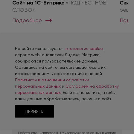
о
Сайт на 1С-Битрикс
«ПОД ЧЕСТНОЕ
Скид
СЛОВО»
реше
Подробнее
Подр
На сайте используется
технология cookie
,
сервис web-аналитики Яндекс. Метрика,
собираются пользовательские данные.
Оставаясь на сайте, вы соглашаетесь с их
Отзывы клиентов
использованием в соответствии с нашей
Политикой в отношении обработки
персональных данных
и
Согласием на обработку
персональных данных
. Если вы не хотите, чтобы
ваши данные обрабатывались, покиньте сайт.
«АРМА» -
ПРИНЯТЬ
производственно-
коммерческая фирма
Работа специалистов INTEC заслуживает самых высоких
Дли