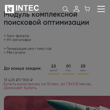
Модуль комплексной
поисковой оптимизации
+ Seo-фильтр
+ H1-заголовки
+ Генерация seo-текстов
+ Метатеги
22
01
25
До конца скидки:
дней
час.
мин.
13 425 ₽
17 900 ₽
Купить в рассрочку на 10 мес. за 1 343 ₽/месяц
Демосайт
Купить