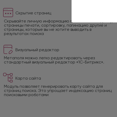
Скрытие страниц
Скрывайте личную информацию пользователей, рыбу,
страницы печати, сортировку, пагинацию другие и
страницы, которые вы не хотите выводить в
результатах поиска
Визуальный редактор
Метаполя можно легко редактировать через
стандартный визуальный редактор «1С-Битрикс».
Карта сайта
Модуль позволяет генерировать карту сайта для
страниц поиска. Это упрощает индексацию страниц
поисковыми роботами