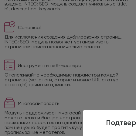
выдаче. INTEC: SEO-модуль создает уникальные title,
h1, description, keywords.
Canonical
Для исключения создания дублирования страниц,
INTEC: SEO-модуль позволяет устанавливать
страницам поиска канонические ссылки
Инструменты веб-мастера
Отслеживайте необходимые параметры каждой
страницы (метатеги, старые и новые URL статус
ответа,h1) прямо из админки.
Многосайтовость
Модуль поддерживает многосайтовость. Значит, вы
можете легко и быстро настроить продвижение
Подтвер
нескольких проектов на одной платформе. При этом
вам не нужно будет тратить кучу времени на
прописывание метатегов.