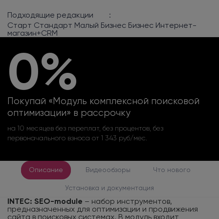
Подходящие редакции
:
Старт
Стандарт
Малый Бизнес
Бизнес
Интернет-
магазин+CRM
0%
Покупай «Модуль комплексной поисковой
оптимизации» в рассрочку
на 10 месяцев без переплат, без процентов, без
первоначального взноса от 1 343 руб/мес.
Описание
Видеообзоры
Что нового
Установка и документация
INTEC: SEO-module
– набор инструментов,
предназначенных для оптимизации и продвижения
сайта в поисковых системах. В модуль входит