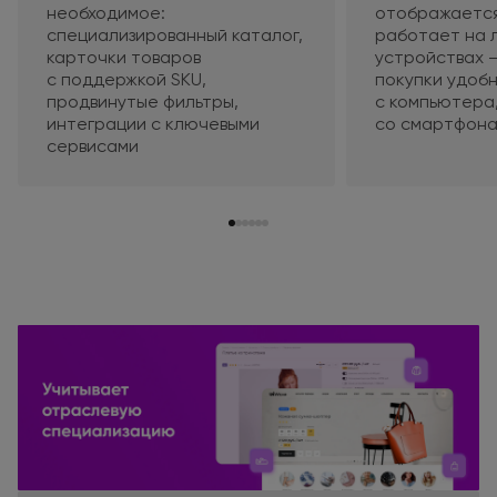
необходимое:
отображаетс
специализированный каталог,
работает
на 
карточки товаров
устройствах 
с поддержкой
SKU,
покупки удобн
продвинутые фильтры,
с компьютера
интеграции
с ключевыми
со смартфон
сервисами