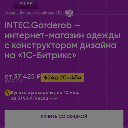
Входит в
Реестр российского ПО
INTEC.Garderob —
интернет-магазин одежды
с конструктором
дизайна
на «1C-Битрикс»
от 37 425 ₽
24
д
:
20
ч
:
45
м
49 900 ₽
Купить в рассрочку на 10 мес.
за 3743 ₽/месяц
КУПИТЬ СО СКИДКОЙ