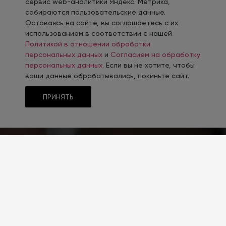
сервис web-аналитики Яндекс. Метрика,
собираются пользовательские данные.
Оставаясь на сайте, вы соглашаетесь с их
использованием в соответствии с нашей
Политикой в отношении обработки
персональных данных
и
Согласием на обработку
персональных данных
. Если вы не хотите, чтобы
ваши данные обрабатывались, покиньте сайт.
ПРИНЯТЬ
ТИП CMS
1С-Битрикс
РЕШЕНИЕ САЙТА
INTEC.Garderob