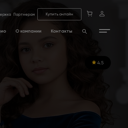
Купить онлайн
ержка
Партнерам
лио
О компании
Контакты
4.5