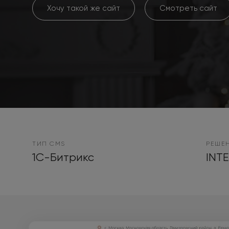
Хочу такой же сайт
Смотреть сайт
ТИП CMS
РЕШЕ
1С-Битрикс
INT