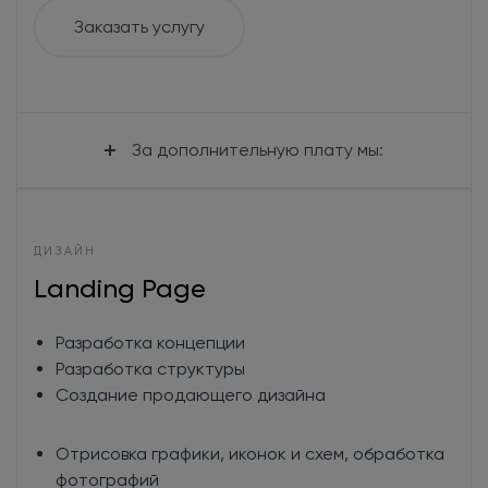
Заказать услугу
За дополнительную плату мы:
Разработаем уникальный дизайн внутренних
ДИЗАЙН
страниц сайта
Landing Page
Создадим варианты: карточки товара,
фильтра, сортировки, оформления заказа
Сделаем 3 варианта дизайна на выбор
Разработка концепции
Разработка структуры
Создание продающего дизайна
Отрисовка графики, иконок и схем, обработка
фотографий