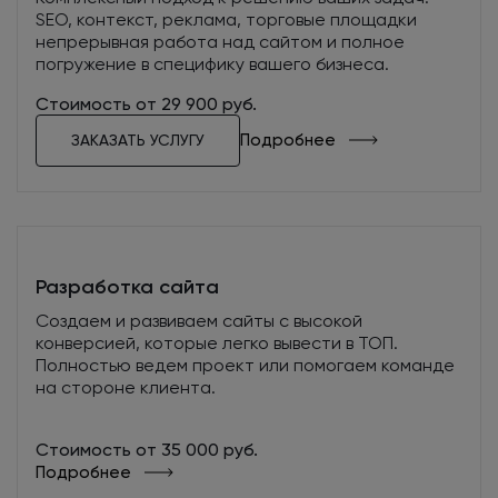
помогут принять решение о покупке.
SEO, контекст, реклама, торговые площадки
непрерывная работа над сайтом и полное
погружение в специфику вашего бизнеса.
Стоимость от 29 900 руб.
Подробнее
ЗАКАЗАТЬ УСЛУГУ
Арт-директор
Разрабатывает стилевое оформление сайта с
учетом специфики проекта и фирменного
стиля компании. Руководит командой веб-
Разработка сайта
дизайнеров, отвечает за качество творческой
работы и сроки ее выполнения. Контролирует
Создаем и развиваем сайты с высокой
процесс технического воплощения дизайна.
конверсией, которые легко вывести в ТОП.
Полностью ведем проект или помогаем команде
на стороне клиента.
Стоимость от 35 000 руб.
Подробнее