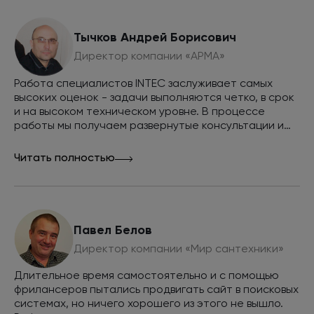
технические задания для дизайнеров и
спецификации.
Тычков Андрей Борисович
Директор компании «АРМА»
Работа специалистов INTEC заслуживает самых
высоких оценок - задачи выполняются четко, в срок
и на высоком техническом уровне. В процессе
работы мы получаем развернутые консультации и
Программист
советы. Совместными усилиями мы смогли вывести
Исправляет технические ошибки на сайте,
сайт в топ выдачи поисковых систем Яндекс и
Читать полностью
мешающие правильной индексации сайта и
Google по всем интересующим нас запросам и
повышению позиций в поисковых системах.
обеспечить внушительный объем продаж через
Внедряет рекомендации оптимизатора,
сайт, рекомендуем INTEC как эффективную команду
исправляет верстку и скрипты, негативно
разработчиков и маркетологов.
влияющие на индексацию сайта поисковыми
Павел Белов
системами.
Директор компании «Мир сантехники»
Длительное время самостоятельно и с помощью
фрилансеров пытались продвигать сайт в поисковых
системах, но ничего хорошего из этого не вышло.