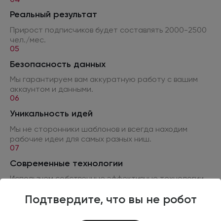
Реальный результат
Прирост подписчиков будет составлять 2000-2500
чел./мес.
05
Безопасность данных
Мы гарантируем вам аккуратную работу
с вашим
аккаунтом
и данными.
06
Уникальность идей
Мы не сторонники шаблонов
и всегда
находим
рабочие идеи для самых разных ниш.
07
Современные технологии
Используем собственные эффективные технологии
и методики
поиска аудитории
в социальных
сетях.
Подтвердите, что вы не робот
08
Постоянно улучшаем рекламную кампанию