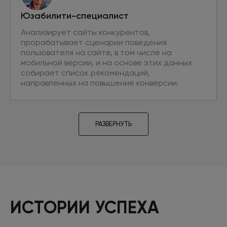
Юзабилити-специалист
Анализирует сайты конкурентов,
прорабатывает сценарии поведения
пользователя на сайте, в том числе на
мобильной версии, и на основе этих данных
собирает список рекомендаций,
направленных на повышение конверсии.
РАЗВЕРНУТЬ
Проектировщик
Разрабатывает прототипы новых страниц,
необходимых для привлечения
дополнительного трафика из поиска. Проводит
ИСТОРИИ УСПЕХА
аудит текущих интерфейсов на основе
сценариев поведения пользователей. Готовит