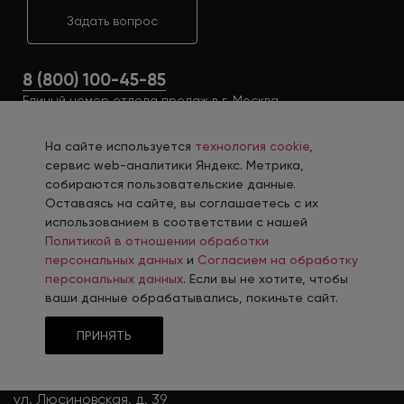
Задать вопрос
8 (800) 100-45-85
Единый номер отдела продаж в г. Москва
На сайте используется
технология cookie
,
сервис web-аналитики Яндекс. Метрика,
собираются пользовательские данные.
Оставаясь на сайте, вы соглашаетесь с их
использованием в соответствии с нашей
Политикой в отношении обработки
персональных данных
и
Согласием на обработку
персональных данных
. Если вы не хотите, чтобы
ОФИС
ваши данные обрабатывались, покиньте сайт.
Москва
ПРИНЯТЬ
8 (800) 100-45-85
+7 (495) 128-19-48
ул. Люсиновская, д. 39