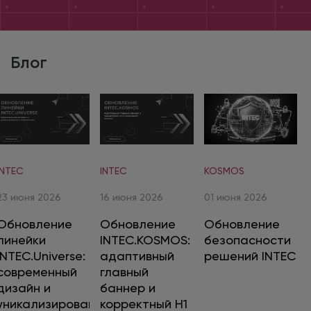
Блог
INTEC
INTEC
KOSMOS
23 июня 2026
16 июня 2026
01 июня 2026
Обновление
Обновление
Обновление
линейки
INTEC.KOSMOS:
безопасности
INTEC.Universe:
адаптивный
решений INTEC
современный
главный
дизайн и
баннер и
уникализированный
корректный H1