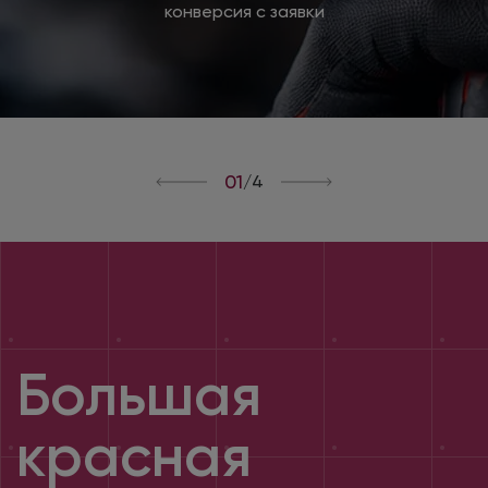
конверсия с заявки
01
/
4
Большая
красная