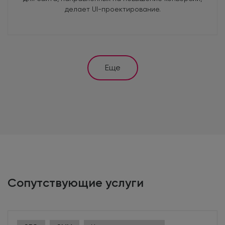
делает UI-проектирование.
Еще
Программист
Разрабатывает сайты в соответствии с дизайнерским
макетом и рекомендациями SEO-оптимизатора,
создает динамические страницы и интерфейсы для
баз данных. Переносит верстку на CMS, настраивает
Сопутствующие услуги
административную панель и программирует
функционал сайта. Исправляет ошибки, негативно
влияющие на индексацию.