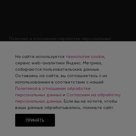
Политика в отношении обработки персональных
данных
Согласие на обработку персональных данных
На сайте используется
технология cookie
,
Согласие на обработку персональных данных
сервис web-аналитики Яндекс. Метрика,
соискателя
собираются пользовательские данные.
Оставаясь на сайте, вы соглашаетесь с их
Политика использования файлов cookie
использованием в соответствии с нашей
Согласие на получение рекламной рассылки
Политикой в отношении обработки
персональных данных
и
Согласием на обработку
персональных данных
. Если вы не хотите, чтобы
ваши данные обрабатывались, покиньте сайт.
Разработка, сопровождение и продвижение сайтов в г. Красноярск
ПРИНЯТЬ
© 2006-
2026
Интернет-Агентство INTEC