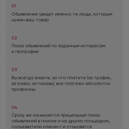
01
Объявление увидят именно те люди, которым
нужен ваш товар
02
Показ объявлений
по заданным
интересам
и географии
03
Вы всегда знаете,
за что
платите (
за трафик,
за клики,
за показы
), все платежи абсолютно
прозрачны
04
Сразу же начинается прицельный показ
объявлений
в поиске
и на других
площадках,
пользователи кликают
и становятся