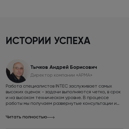
ИСТОРИИ УСПЕХА
Тычков Андрей Борисович
Директор компании «АРМА»
Работа специалистов INTEC заслуживает самых
высоких оценок - задачи выполняются четко, в срок
и на высоком техническом уровне. В процессе
работы мы получаем развернутые консультации и
советы. Совместными усилиями мы смогли вывести
сайт в топ выдачи поисковых систем Яндекс и
Читать полностью
Google по всем интересующим нас запросам и
обеспечить внушительный объем продаж через