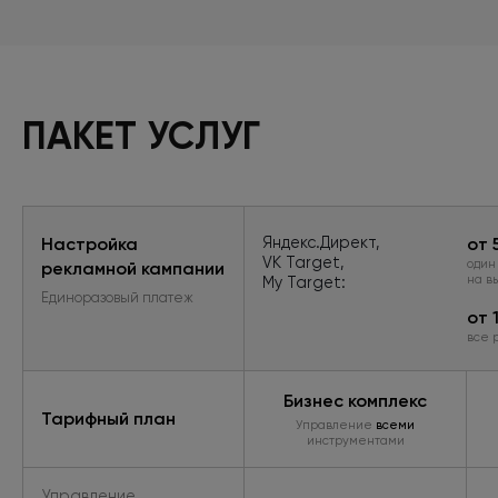
ПАКЕТ УСЛУГ
Настройка
Яндекс.Директ,
от 
VK Target,
один
рекламной кампании
на в
My Target:
Единоразовый платеж
от 
все 
Бизнес комплекс
Тарифный план
Управление
всеми
инструментами
Управление