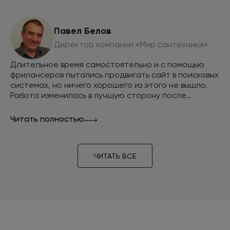
сайт, рекомендуем INTEC как эффективную команду
разработчиков и маркетологов.
Павел Белов
Директор компании «Мир сантехники»
Длительное время самостоятельно и с помощью
фрилансеров пытались продвигать сайт в поисковых
системах, но ничего хорошего из этого не вышло.
Работа изменилась в лучшую сторону после
обращения в компанию INTEC. За
непродолжительное время наш сайт занял верхние
Читать полностью
позиции в поисковых системах, а наш интернет-
магазин стал стабильно приносить прибыль.
ЧИТАТЬ ВСЕ