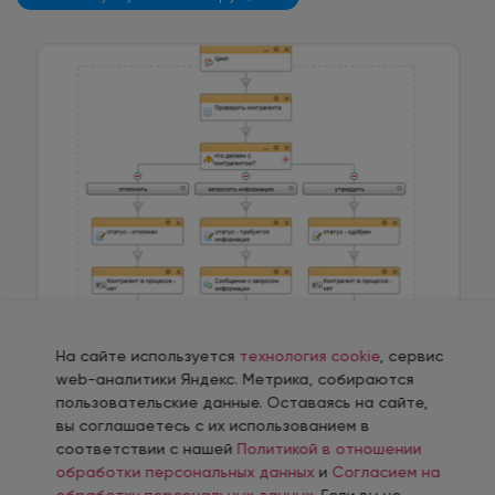
Автоматизация сценария работы сотрудников
На сайте используется
технология cookie
, сервис
контролирует процесс без вашего участия
web-аналитики Яндекс. Метрика, собираются
Оценивайте количество потенциальных сделок в
пользовательские данные. Оставаясь на сайте,
вы соглашаетесь с их использованием в
разрезе рекламных источников.
соответствии с нашей
Политикой в отношении
обработки персональных данных
и
Согласием на