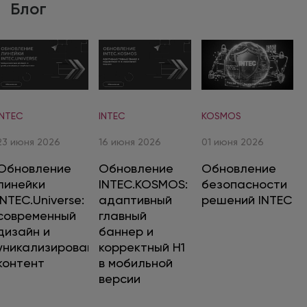
Блог
INTEC
INTEC
KOSMOS
23 июня 2026
16 июня 2026
01 июня 2026
Обновление
Обновление
Обновление
линейки
INTEC.KOSMOS:
безопасности
INTEC.Universe:
адаптивный
решений INTEC
современный
главный
дизайн и
баннер и
уникализированный
корректный H1
контент
в мобильной
версии