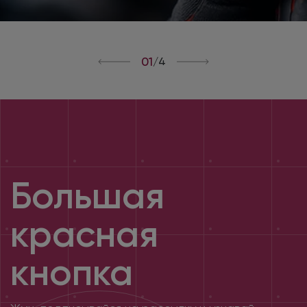
01
/
4
Большая
красная
кнопка