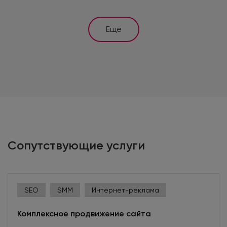
Еще
Программист
Разрабатывает сайты в соответствии с дизайнерским
макетом и рекомендациями SEO-оптимизатора,
создает динамические страницы и интерфейсы для
баз данных. Переносит верстку на CMS, настраивает
Сопутствующие услуги
административную панель и программирует
функционал сайта. Исправляет ошибки, негативно
влияющие на индексацию.
SEO
SMM
Интернет-реклама
Комплексное продвижение сайта