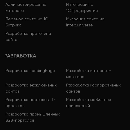
Администрирование
Интеграция с
каталога
1С:Предприятие
Перенос сайта на 1С-
Миграция сайта на
Битрикс
intec.universe
Разработка прототипа
сайта
РАЗРАБОТКА
Разработка LandingPage
Разработка интернет-
магазина
Разработка эксклюзивных
Разработка корпоративных
сайтов
сайтов
Разработка порталов, IT-
Разработка мобильных
проектов
приложений
Разработка промышленных
B2B-порталов