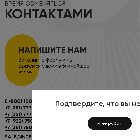
ВРЕМЯ ОБМЕНЯТЬСЯ
КОНТАКТАМИ
НАПИШИТЕ НАМ
Заполните форму и мы
свяжемся с вами в ближайшее
время
8 (800) 100-45-85
Подтвердите, что вы н
+7 (351) 777-80-70
+7 (351) 777-30-62
+7 (922) 750-20-10
Я не робот
+7 (351) 750-20-10
SALE@INTECSITE.RU