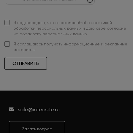
Я подтверждаю, что ознакомлен(-а) с
политикой
обработки персональных данных
и даю свое
согласие
на обработку персональных данных
Я
соглашаюсь
получать информационные и рекламные
материалы
ОТПРАВИТЬ
sale@intecsite.ru
Задать вопрос