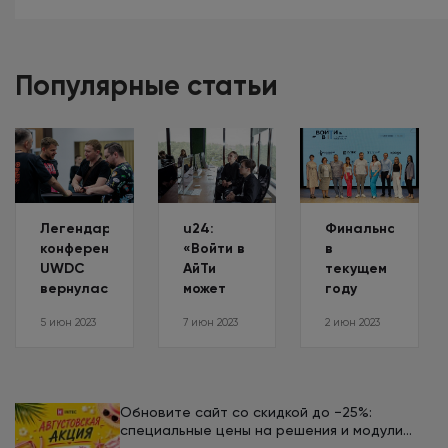
Популярные статьи
Легендарная
u24:
Финальная
конференция
«Войти в
в
UWDC
АйТи
текущем
вернулась
может
году
после
каждый».
студенческая
5 июн 2023
7 июн 2023
2 июн 2023
трехлетнего
Как
конференция
перерыва
прошла
«Войти в
серия
АйТи
студенческих
может
конференций
каждый»
Обновите сайт со скидкой до −25%:
от ИТ-
специальные цены на решения и модули